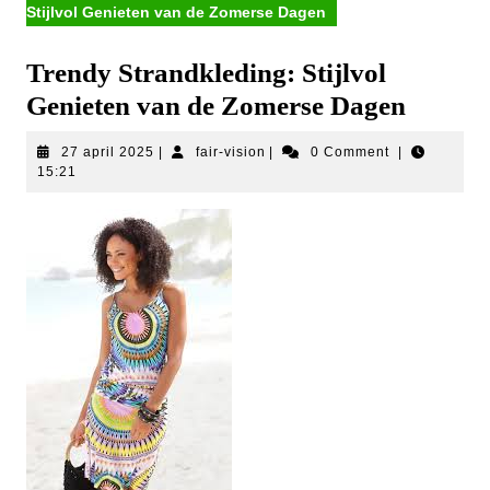
Stijlvol Genieten van de Zomerse Dagen
Trendy Strandkleding: Stijlvol
Genieten van de Zomerse Dagen
27
fair-
27 april 2025
|
fair-vision
|
0 Comment
|
april
vision
15:21
2025