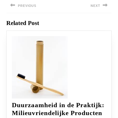
navigatie
PREVIOUS
NEXT
Previous
Next
Related Post
post:
post:
Duurzaamheid in de Praktijk:
Milieuvriendelijke Producten