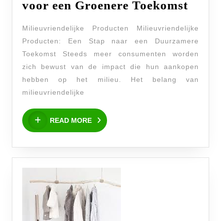
Duur
voor een Groenere Toekomst
in
Milieuvriendelijke Producten Milieuvriendelijke
de
Producten: Een Stap naar een Duurzamere
Prakt
Toekomst Steeds meer consumenten worden
Milie
zich bewust van de impact die hun aankopen
Produ
hebben op het milieu. Het belang van
voor
milieuvriendelijke
een
READ
READ MORE
Groe
MORE
Toek