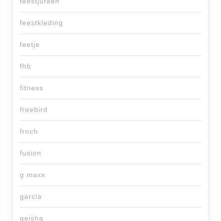
feestjurken
feestkleding
feetje
fhb
fitness
freebird
frnch
fusion
g maxx
garcia
geisha