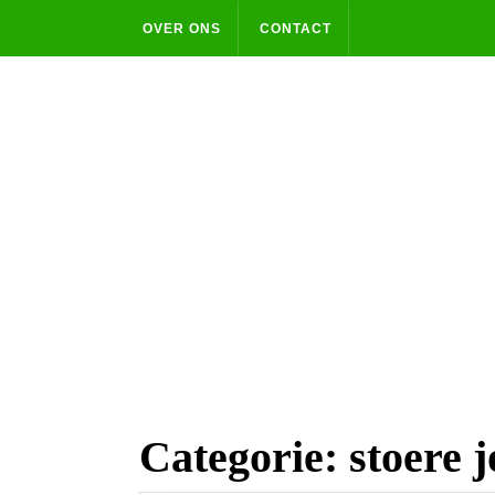
Skip
OVER ONS
CONTACT
to
content
Categorie:
stoere 