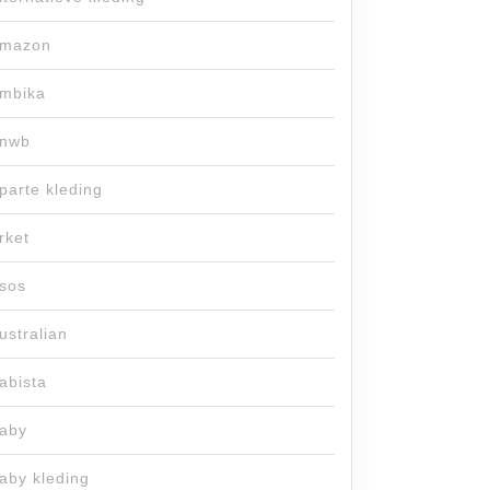
mazon
mbika
nwb
parte kleding
rket
sos
ustralian
abista
aby
aby kleding