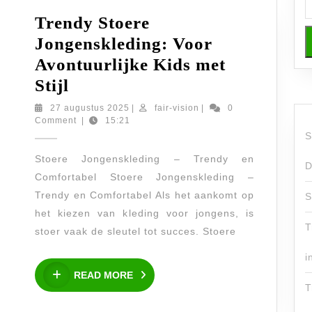
Trendy Stoere
Jongenskleding: Voor
Avontuurlijke Kids met
Trendy
Stijl
Stoere
27
fair-
27 augustus 2025
|
fair-vision
|
0
augustus
vision
Comment
|
15:21
Jongenskleding:
2025
S
Voor
Stoere Jongenskleding – Trendy en
Avontuurlijke
D
Comfortabel Stoere Jongenskleding –
Kids
Trendy en Comfortabel Als het aankomt op
S
met
het kiezen van kleding voor jongens, is
T
Stijl
stoer vaak de sleutel tot succes. Stoere
i
READ
READ MORE
MORE
T