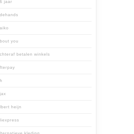
6 jaar
dehands
aiko
bout you
chteraf betalen winkels
fterpay
h
jax
lbert heijn
liexpress
lternatieve kleding