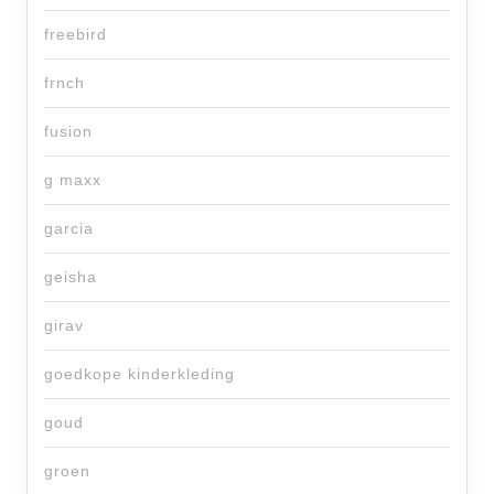
freebird
frnch
fusion
g maxx
garcia
geisha
girav
goedkope kinderkleding
goud
groen