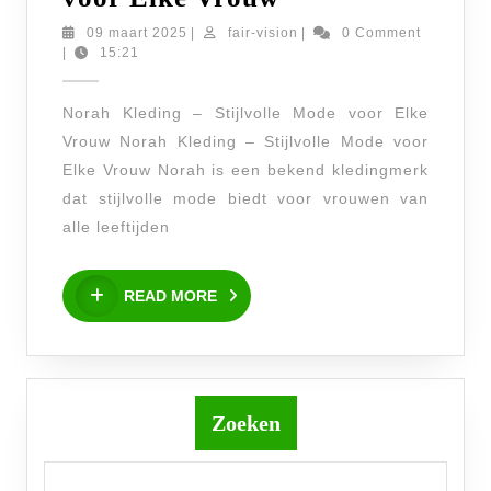
Mode
09
fair-
09 maart 2025
|
fair-vision
|
0 Comment
maart
vision
|
15:21
van
2025
Norah
Norah Kleding – Stijlvolle Mode voor Elke
Kleding:
Vrouw Norah Kleding – Stijlvolle Mode voor
Stijlvolle
Elke Vrouw Norah is een bekend kledingmerk
Collecties
dat stijlvolle mode biedt voor vrouwen van
voor
alle leeftijden
Elke
READ
Vrouw
READ MORE
MORE
Zoeken