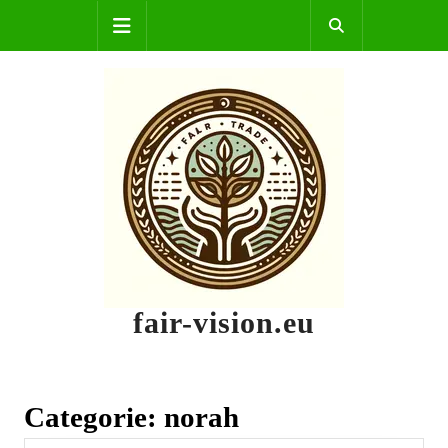
Skip
Open
to
content
Button
fair-vision.eu
Categorie:
norah