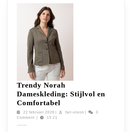
Trendy Norah
Dameskleding: Stijlvol en
Trendy
Comfortabel
Norah
22
fair-
22 februari 2026
|
fair-vision
|
0
februari
vision
Comment
|
15:21
Dameskleding:
2026
Stijlvol