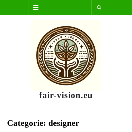
Skip
Open
to
content
Button
fair-vision.eu
Categorie:
designer