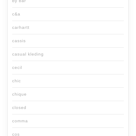
by bar
c&a
carhartt
cassis
casual kleding
cecil
chic
chique
closed
comma
cos