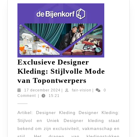
Exclusieve Designer
Kleding: Stijlvolle Mode
Exclusieve
van Topontwerpers
Designer
17
fair-
17 december 2024
|
fair-vision
|
0
december
vision
Comment
|
15:21
Kleding:
2024
Stijlvolle
Artikel: Designer Kleding Designer Kleding:
Mode
Stijlvol en Uniek Designer kleding staat
van
bekend om zijn exclusiviteit, vakmanschap en
Topontwerper
stijl. Het dragen van kledingstukken