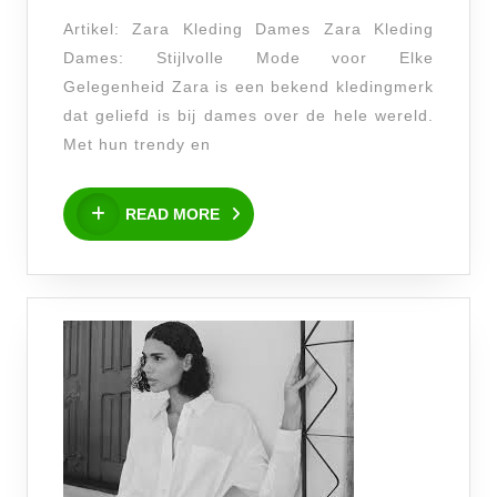
voor
Artikel: Zara Kleding Dames Zara Kleding
Dames
Dames: Stijlvolle Mode voor Elke
–
Gelegenheid Zara is een bekend kledingmerk
Ontdek
dat geliefd is bij dames over de hele wereld.
de
Met hun trendy en
Laatste
READ
Modetrends
READ MORE
MORE