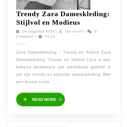
Trendy Zara Dameskleding:
Trendy
Stijlvol en Modieus
Zara
26
fair-
26 augustus 2025
|
fair-vision
|
0
augustus
vision
Comment
|
15:21
Dameskleding
2025
Stijlvol
Zara Dameskleding – Trendy en Stijlvol Zara
en
Dameskleding: Trendy en Stijlvol Zara is een
Modieus
bekend modemerk dat wereldwijd geliefd is
om zijn trendy en stijlvolle dameskleding. Met
een breed scala
READ
READ MORE
MORE