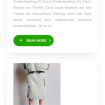
Kinderkleding bij Zara Kinderkleding bij Zara:
Stijlvolle
Stijlvol en Trendy Zara staat bekend om zijn
outfits
trendy en betaalbare kleding voor het hele
voor
gezin, inclusief een uitgebreide collectie
de
kinderkleding. Of je nu
kleintjes
READ
READ MORE
MORE