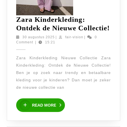
Zara Kinderkleding:
Zara
Ontdek de Nieuwe Collectie!
Kind
30
fair-
30 augustus 2025
|
fair-vision
|
0
augustus
vision
Comment
|
15:21
Ontd
2025
de
Zara Kinderkleding Nieuwe Collectie Zara
Nieu
Kinderkleding: Ontdek de Nieuwe Collectie!
Colle
Ben je op zoek naar trendy en betaalbare
kleding voor je kinderen? Dan moet je zeker
de nieuwe collectie van
READ
READ MORE
MORE