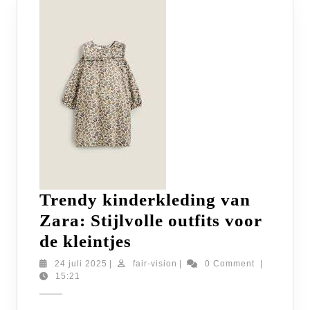
Trendy kinderkleding van
Zara: Stijlvolle outfits voor
Trendy
de kleintjes
kinderkleding
24
fair-
24 juli 2025
|
fair-vision
|
0 Comment
|
juli
vision
15:21
van
2025
Zara: