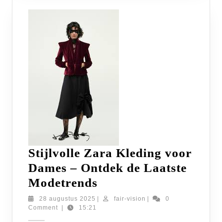
Stijlvolle Zara Kleding voor
Dames – Ontdek de Laatste
Stijlvolle
Modetrends
Zara
28
fair-
28 augustus 2025
|
fair-vision
|
0
augustus
vision
Comment
|
15:21
Kleding
2025