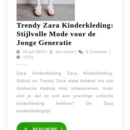
Trendy Zara Kinderkleding:
Stijlvolle Mode voor de
Trendy
Jonge Generatie
Zara
18
fair-
18 juli 2025
|
fair-vision
|
0 Comment
|
juli
vision
15:21
Kinderkleding:
2025
Stijlvolle
Zara Kinderkleding Zara Kinderkleding:
Mode
Stijlvol en Trendy Zara staat bekend om zijn
voor
modieuze kleding voor volwassenen, maar
de
wist je dat ze ook een prachtige collectie
Jonge
kinderkleding hebben? De Zara
Generatie
kinderkledinglijn
READ
READ MORE