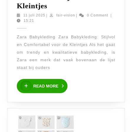
Trendy
Kleintjes
Zara
11
fair-
11 juli 2025
|
fair-vision
|
0 Comment
|
juli
vision
15:21
Babykleding:
2025
Comfort
Zara Babykleding Zara Babykleding: Stijlvol
en
en Comfortabel voor de Kleintjes Als het gaat
Stijl
om trendy en kwalitatieve babykleding, is
voor
Zara een merk dat vaak bovenaan de lijst
de
staat bij ouders
Kleintjes
READ
READ MORE
MORE