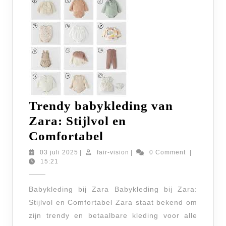
Trendy babykleding van
Zara: Stijlvol en
Trendy
Comfortabel
babykleding
03
fair-
03 juli 2025
|
fair-vision
|
0 Comment
|
juli
vision
15:21
van
2025
Zara:
Babykleding bij Zara Babykleding bij Zara:
Stijlvol
Stijlvol en Comfortabel Zara staat bekend om
en
zijn trendy en betaalbare kleding voor alle