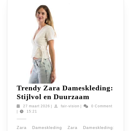
Trendy Zara Dameskleding:
Trendy
Stijlvol en Duurzaam
Zara
27
fair-
27 maart 2026
|
fair-vision
|
0 Comment
maart
vision
|
15:21
Dameskledi
2026
Stijlvol
Zara Dameskleding Zara Dameskleding: