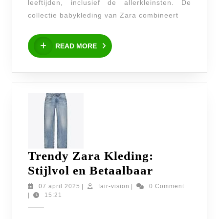
Comfortabel
leeftijden, inclusief de allerkleinsten. De
collectie babykleding van Zara combineert
READ
READ MORE
MORE
Trendy Zara Kleding:
Trendy
Stijlvol en Betaalbaar
Zara
07
fair-
07 april 2025
|
fair-vision
|
0 Comment
april
vision
|
15:21
Kleding:
2025
Stijlvol