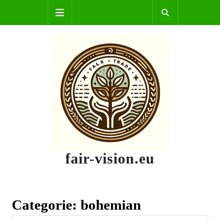
Skip
Open
to
content
Button
fair-vision.eu
Categorie:
bohemian