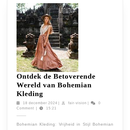
Ontdek de Betoverende
Wereld van Bohemian
Ontdek
Kleding
de
18
fair-
18 december 2024
|
fair-vision
|
0
december
vision
Comment
|
15:21
Betoverende
2024
Wereld
Bohemian Kleding: Vrijheid in Stijl Bohemian
van