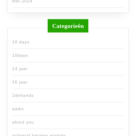
mei 2024
Categorieën
10 days
10days
14 jaar
16 jaar
2dehands
aaiko
about you
achteraf betalen winkels