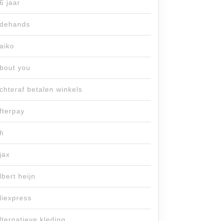
6 jaar
dehands
aiko
bout you
chteraf betalen winkels
fterpay
h
jax
lbert heijn
liexpress
lternatieve kleding