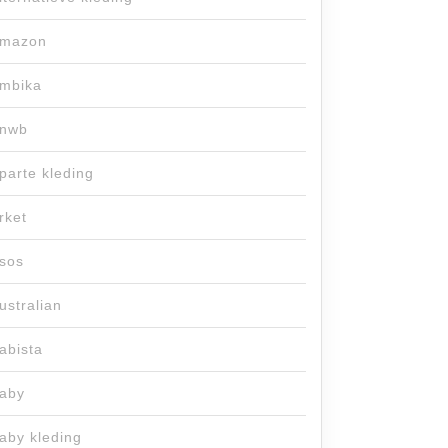
mazon
mbika
nwb
parte kleding
rket
sos
ustralian
abista
aby
aby kleding