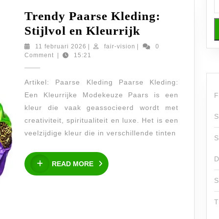
Trendy Paarse Kleding:
Trendy
Stijlvol en Kleurrijk
Paarse
11
fair-
11 februari 2026
|
fair-vision
|
0
februari
vision
Comment
|
15:21
Kleding:
2026
Stijlvol
Artikel: Paarse Kleding Paarse Kleding:
en
Een Kleurrijke Modekeuze Paars is een
F
Kleurrijk
kleur die vaak geassocieerd wordt met
S
creativiteit, spiritualiteit en luxe. Het is een
veelzijdige kleur die in verschillende tinten
S
D
READ
READ MORE
MORE
S
T