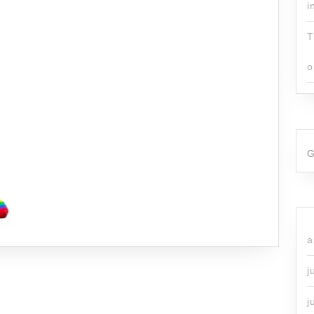
i
T
o
G
a
j
j