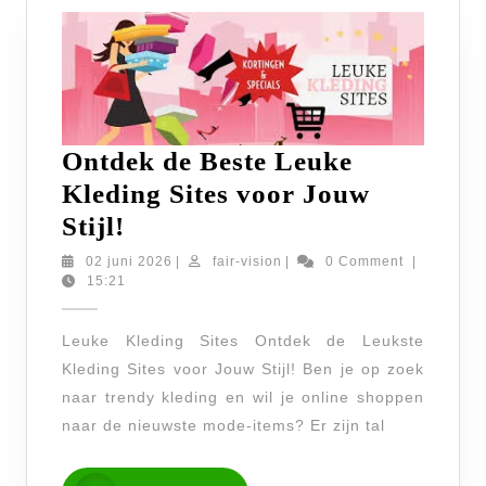
Ontdek de Beste Leuke
Kleding Sites voor Jouw
Ontdek
Stijl!
de
02
fair-
02 juni 2026
|
fair-vision
|
0 Comment
|
juni
vision
15:21
Beste
2026
Leuke
Leuke Kleding Sites Ontdek de Leukste
Kleding
Kleding Sites voor Jouw Stijl! Ben je op zoek
Sites
naar trendy kleding en wil je online shoppen
voor
naar de nieuwste mode-items? Er zijn tal
Jouw
Stijl!
READ