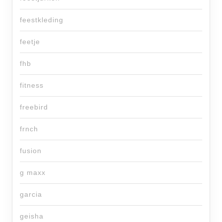
feestkleding
feetje
fhb
fitness
freebird
frnch
fusion
g maxx
garcia
geisha