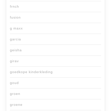
frnch
fusion
g maxx
garcia
geisha
girav
goedkope kinderkleding
goud
groen
groene