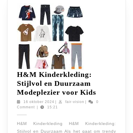
H&M Kinderkleding:
Stijlvol en Duurzaam
H&M
Modeplezier voor Kids
Kinderkle
16
fair-
16 oktober 2024
|
fair-vision
|
0
oktober
vision
Comment
|
15:21
Stijlvol
2024
en
H&M Kinderkleding H&M Kinderkleding:
Duurzaam
Stijlvol en Duurzaam Als het gaat om trendy