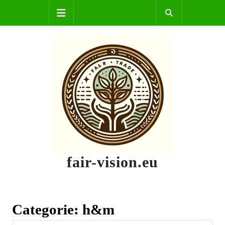
Skip
Open
to
content
Button
fair-vision.eu
Categorie:
h&m