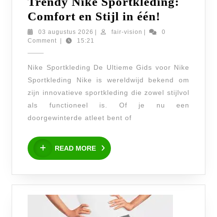
Trendy Nike Sportkleding:
Trendy
Comfort en Stijl in één!
Nike
03
fair-
03 augustus 2026
|
fair-vision
|
0
augustus
vision
Comment
|
15:21
Sportkled
2026
Comfort
Nike Sportkleding De Ultieme Gids voor Nike
en
Sportkleding Nike is wereldwijd bekend om
Stijl
zijn innovatieve sportkleding die zowel stijlvol
in
als functioneel is. Of je nu een
één!
doorgewinterde atleet bent of
READ
READ MORE
MORE