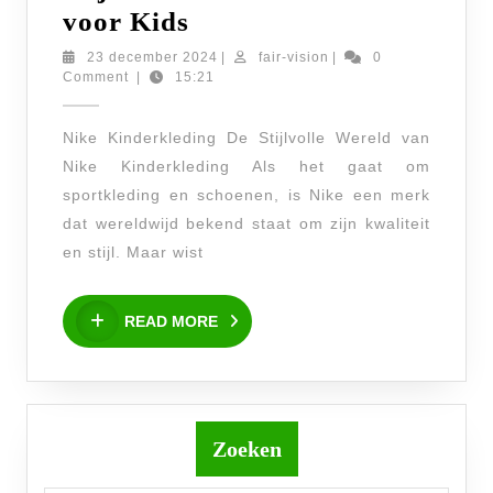
Trendy
voor Kids
Nike
23
fair-
23 december 2024
|
fair-vision
|
0
december
vision
Comment
|
15:21
Kinderkleding:
2024
Stijlvol
Nike Kinderkleding De Stijlvolle Wereld van
en
Nike Kinderkleding Als het gaat om
Comfortabel
sportkleding en schoenen, is Nike een merk
voor
dat wereldwijd bekend staat om zijn kwaliteit
Kids
en stijl. Maar wist
READ
READ MORE
MORE
Zoeken