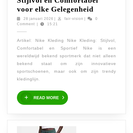
Stijlvol en Comfortabel
Trendy
voor elke Gelegenheid
Nike
28
fair-
28 januari 2026
|
fair-vision
|
0
januari
vision
Comment
|
15:21
Kleding:
2026
Stijlvol
Artikel: Nike Kleding Nike Kleding: Stijlvol,
en
Comfortabel en Sportief Nike is een
Comfortab
wereldwijd bekend sportmerk dat niet alleen
voor
bekend staat om zijn innovatieve
elke
sportschoenen, maar ook om zijn trendy
Gelegenhei
kledinglijn.
READ
READ MORE
MORE