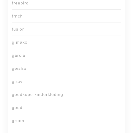
freebird
frnch
fusion
g maxx
garcia
geisha
girav
goedkope kinderkleding
goud
groen