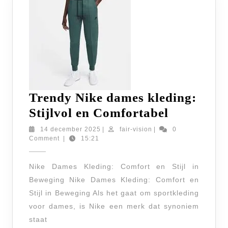
Trendy Nike dames kleding:
Trendy
Stijlvol en Comfortabel
Nike
14
fair-
14 december 2025
|
fair-vision
|
0
december
vision
Comment
|
15:21
dames
2025
kleding:
Nike Dames Kleding: Comfort en Stijl in
Stijlvol
Beweging Nike Dames Kleding: Comfort en
en
Stijl in Beweging Als het gaat om sportkleding
Comforta
voor dames, is Nike een merk dat synoniem
staat