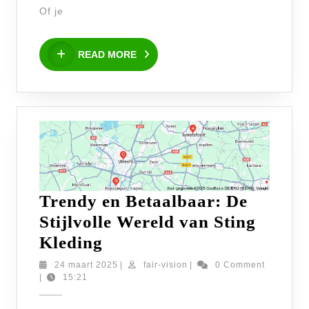
van
Of je
Dit
READ
Seizoen
READ MORE
MORE
Trendy en Betaalbaar: De
Stijlvolle Wereld van Sting
Trendy
Kleding
en
24
fair-
24 maart 2025
|
fair-vision
|
0 Comment
maart
vision
|
15:21
Betaalbaar:
2025
De