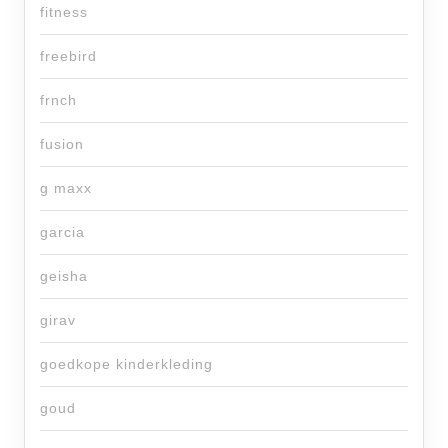
fitness
freebird
frnch
fusion
g maxx
garcia
geisha
girav
goedkope kinderkleding
goud