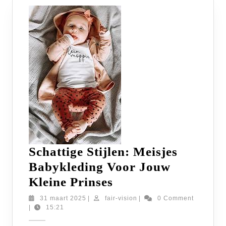
Schattige Stijlen: Meisjes
Babykleding Voor Jouw
Schattige
Kleine Prinses
Stijlen:
31
fair-
31 maart 2025
|
fair-vision
|
0 Comment
maart
vision
|
15:21
Meisjes
2025