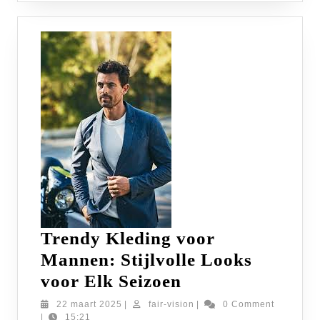
Trendy Kleding voor
Mannen: Stijlvolle Looks
Trendy
voor Elk Seizoen
Kleding
22
fair-
22 maart 2025
|
fair-vision
|
0 Comment
maart
vision
|
15:21