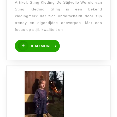
Artikel: Sting Kleding De Stijlvolle Wereld van
Stijlvolle
Sting Kleding Sting is een bekend
Wereld
kledingmerk dat zich onderscheidt door zijn
van
trendy en eigentijdse ontwerpen. Met een
Sting
focus op stijl, kwaliteit en
Kleding
READ
READ MORE
MORE