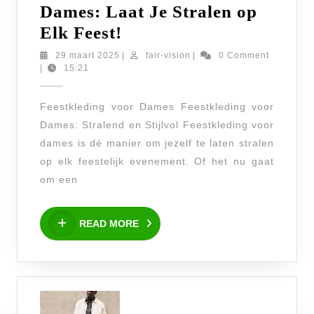
Dames: Laat Je Stralen op
Prachtige
Elk Feest!
Feestkleding
29
fair-
29 maart 2025
|
fair-vision
|
0 Comment
maart
vision
|
15:21
voor
2025
Dames:
Feestkleding voor Dames Feestkleding voor
Laat
Dames: Stralend en Stijlvol Feestkleding voor
Je
dames is dé manier om jezelf te laten stralen
Stralen
op elk feestelijk evenement. Of het nu gaat
op
om een
Elk
READ
Feest!
READ MORE
MORE