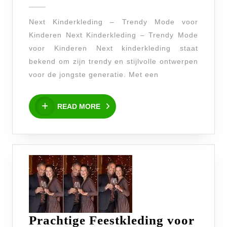
2025
Kinderen:
Next Kinderkleding – Trendy Mode voor
Ontdek
Kinderen Next Kinderkleding – Trendy Mode
de
voor Kinderen Next kinderkleding staat
Nieuwe
bekend om zijn trendy en stijlvolle ontwerpen
Collectie
voor de jongste generatie. Met een
van
READ
Next
READ MORE
MORE
Kinderkleding
Prachtige Feestkleding voor