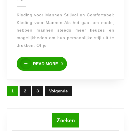
voor
2025
Mannen:
Kleding voor Mannen Stijlvol en Comfortabel:
Stijlvolle
Kleding voor Mannen Als het gaat om mode,
Looks
hebben mannen steeds meer keuzes en
voor
mogelijkheden om hun persoonlijke stijl uit te
Elk
drukken. Of je
Seizoen
READ
READ MORE
MORE
Berichten
1
2
3
Volgende
paginering
Zoeken