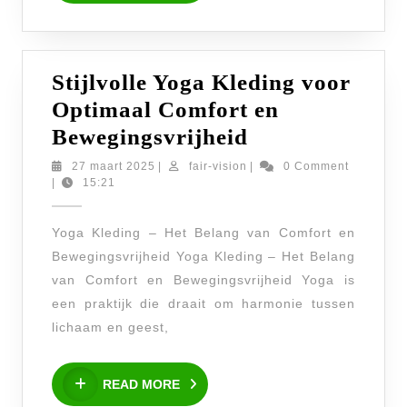
Stijlvolle Yoga Kleding voor
Optimaal Comfort en
Stijlvolle
Bewegingsvrijheid
Yoga
27
fair-
27 maart 2025
|
fair-vision
|
0 Comment
maart
vision
|
15:21
Kleding
2025
voor
Yoga Kleding – Het Belang van Comfort en
Optimaal
Bewegingsvrijheid Yoga Kleding – Het Belang
Comfort
van Comfort en Bewegingsvrijheid Yoga is
en
een praktijk die draait om harmonie tussen
Bewegingsvrij
lichaam en geest,
READ
READ MORE
MORE