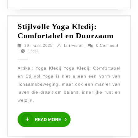
Stijlvolle Yoga Kledij:
Stijlvo
Comfortabel en Duurzaam
Yoga
26
fair-
26 maart 2025
|
fair-vision
|
0 Comment
maart
vision
|
15:21
Kledij
2025
Comfo
Artikel: Yoga Kledij Yoga Kledij: Comfortabel
en
en Stijlvol Yoga is niet alleen een vorm van
Duurz
lichaamsbeweging, maar ook een manier van
leven die draait om balans, innerlijke rust en
welzijn.
READ
READ MORE
MORE