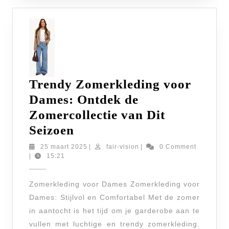
Trendy Zomerkleding voor
Dames: Ontdek de
Zomercollectie van Dit
Trendy
Seizoen
Zomerkleding
25
fair-
25 maart 2025
|
fair-vision
|
0 Comment
maart
vision
|
15:21
voor
2025
Dames:
Zomerkleding voor Dames Zomerkleding voor
Ontdek
Dames: Stijlvol en Comfortabel Met de zomer
de
in aantocht is het tijd om je garderobe aan te
Zomercollectie
vullen met luchtige en trendy zomerkleding.