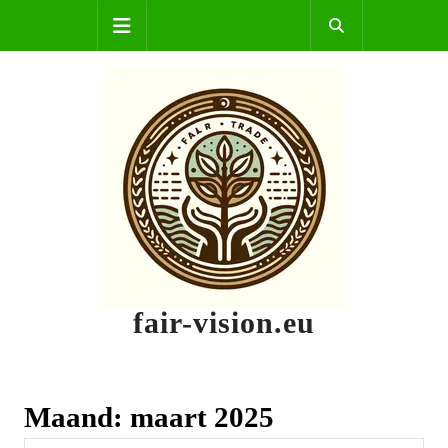
Skip
Open
to
content
Button
fair-vision.eu
Maand:
maart 2025