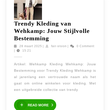
Trendy Kleding van
Wehkamp: Jouw Stijlvolle
Trendy
Bestemming
Kleding
28
fair-
28 maart 2025
|
fair-vision
|
0 Comment
maart
vision
|
15:21
van
2025
Wehkamp:
Artikel: Wehkamp Kleding Wehkamp: Jouw
Jouw
Bestemming voor Trendy Kleding Wehkamp is
Stijlvolle
al jarenlang een vertrouwde naam als het
Bestemming
gaat om online winkelen voor kleding. Met
een uitgebreide collectie van trendy
READ
READ MORE
MORE