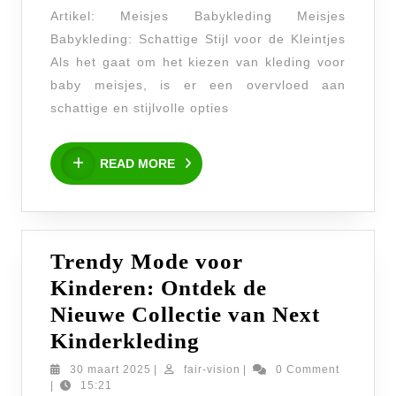
Babykleding
Artikel: Meisjes Babykleding Meisjes
Voor
Babykleding: Schattige Stijl voor de Kleintjes
Jouw
Als het gaat om het kiezen van kleding voor
Kleine
baby meisjes, is er een overvloed aan
Prinses
schattige en stijlvolle opties
READ
READ MORE
MORE
Trendy Mode voor
Kinderen: Ontdek de
Nieuwe Collectie van Next
Trendy
Kinderkleding
Mode
30
fair-
30 maart 2025
|
fair-vision
|
0 Comment
maart
vision
|
15:21
voor