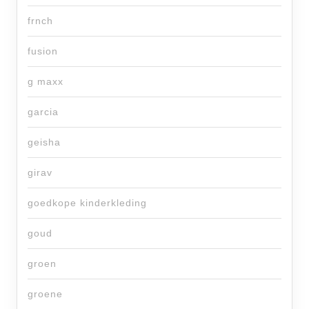
frnch
fusion
g maxx
garcia
geisha
girav
goedkope kinderkleding
goud
groen
groene