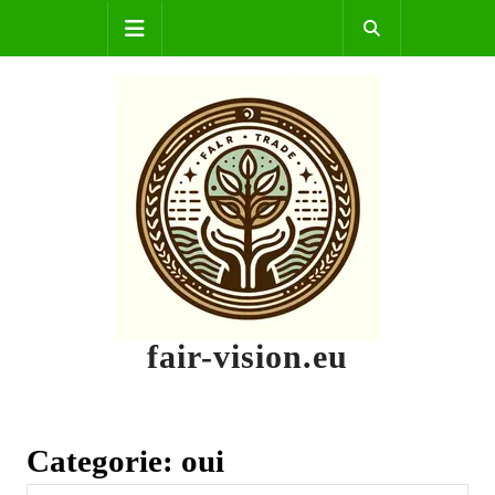
Skip
Open
to
content
Button
fair-vision.eu
Categorie:
oui