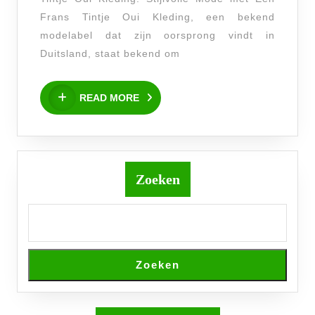
Pracht
Frans Tintje Oui Kleding, een bekend
van
modelabel dat zijn oorsprong vindt in
Oui
Duitsland, staat bekend om
Kledin
READ
READ MORE
MORE
Zoeken
Zoeken