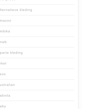
lternatieve kleding
mazon
mbika
nwb
parte kleding
rket
sos
ustralian
abista
aby