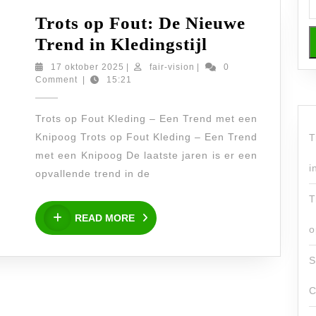
Trots op Fout: De Nieuwe
Trots
Trend in Kledingstijl
op
17
fair-
17 oktober 2025
|
fair-vision
|
0
oktober
vision
Comment
|
15:21
Fout:
2025
De
Trots op Fout Kleding – Een Trend met een
Nieuwe
Knipoog Trots op Fout Kleding – Een Trend
T
Trend
met een Knipoog De laatste jaren is er een
in
i
opvallende trend in de
Kledingstijl
T
READ
READ MORE
MORE
o
S
C