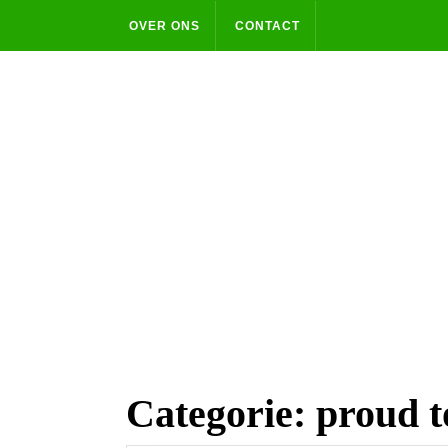
Skip
OVER ONS
CONTACT
to
content
Categorie:
proud t