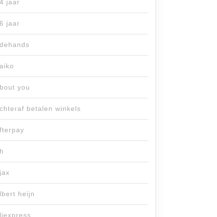
4 jaar
6 jaar
dehands
aiko
bout you
chteraf betalen winkels
fterpay
h
jax
lbert heijn
liexpress