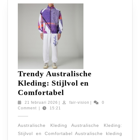
Trendy Australische
Kleding: Stijlvol en
Trendy
Comfortabel
Australische
21
fair-
21 februari 2026
|
fair-vision
|
0
februari
vision
Comment
|
15:21
Kleding:
2026
Stijlvol
Australische Kleding Australische Kleding:
en
Stijlvol en Comfortabel Australische kleding
Comfortabel