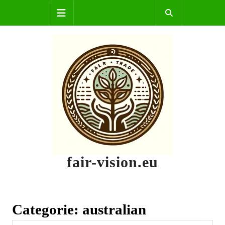
Skip
Open
to
content
Button
fair-vision.eu
Categorie:
australian