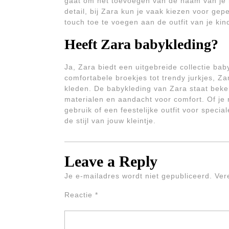
gaat om het toevoegen van de naam van je b
detail, bij Zara kun je vaak kiezen voor ge
touch toe te voegen aan de outfit van je kin
Heeft Zara babykleding?
Ja, Zara biedt een uitgebreide collectie ba
comfortabele broekjes tot trendy jurkjes, Zara
kleden. De babykleding van Zara staat bek
materialen en aandacht voor comfort. Of je 
gebruik of een feestelijke outfit voor specia
de stijl van jouw kleintje.
Leave a Reply
Je e-mailadres wordt niet gepubliceerd.
Ver
Reactie
*