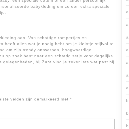
aby, een speciale datum of een ander persoonlijk
personaliseerde babykleding om zo een extra speciale
a
dje.
a
a
bykleding aan. Van schattige rompertjes en
 heeft alles wat je nodig hebt om je kleintje stijlvol te
end om zijn trendy ontwerpen, hoogwaardige
a
nu op zoek bent naar een schattig setje voor dagelijks
le gelegenheden, bij Zara vind je zeker iets wat past bij
a
a
a
eiste velden zijn gemarkeerd met
*
b
b
b