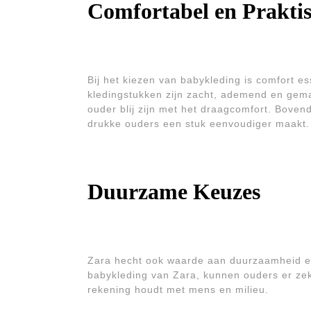
Comfortabel en Prakti
Bij het kiezen van babykleding is comfort es
kledingstukken zijn zacht, ademend en gema
ouder blij zijn met het draagcomfort. Boven
drukke ouders een stuk eenvoudiger maakt.
Duurzame Keuzes
Zara hecht ook waarde aan duurzaamheid en 
babykleding van Zara, kunnen ouders er zek
rekening houdt met mens en milieu.