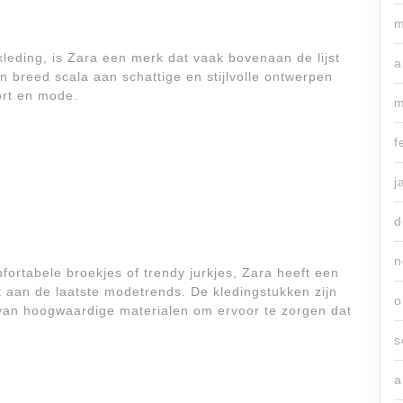
m
kleding, is Zara een merk dat vaak bovenaan de lijst
a
n breed scala aan schattige en stijlvolle ontwerpen
ort en mode.
m
f
j
d
n
fortabele broekjes of trendy jurkjes, Zara heeft een
et aan de laatste modetrends. De kledingstukken zijn
o
van hoogwaardige materialen om ervoor te zorgen dat
s
a