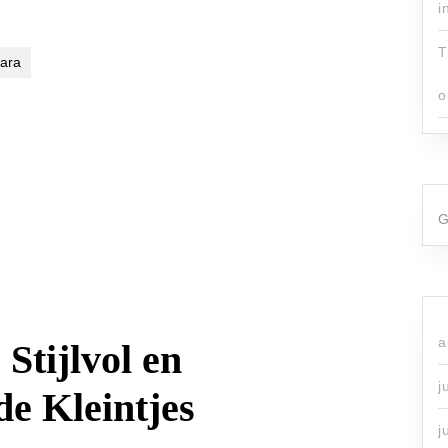
i
T
ara
o
G
a
Stijlvol en
j
e Kleintjes
j