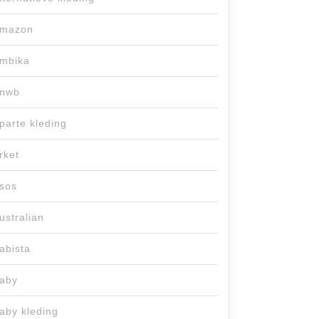
mazon
mbika
nwb
parte kleding
rket
sos
ustralian
abista
aby
aby kleding