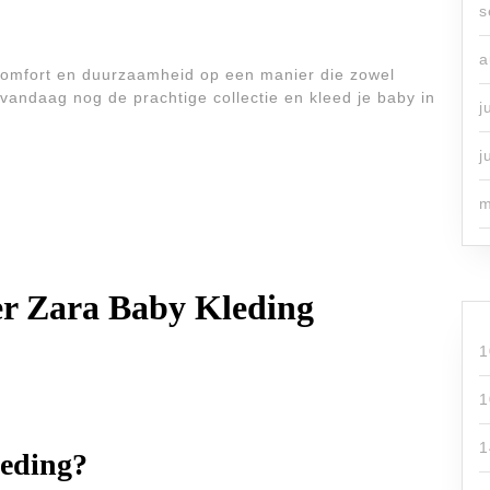
s
a
 comfort en duurzaamheid op een manier die zowel
 vandaag nog de prachtige collectie en kleed je baby in
j
j
m
er Zara Baby Kleding
1
1
1
leding?