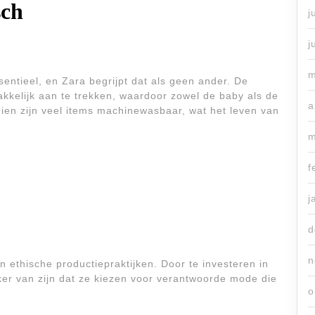
sch
j
j
m
sentieel, en Zara begrijpt dat als geen ander. De
kkelijk aan te trekken, waardoor zowel de baby als de
a
dien zijn veel items machinewasbaar, wat het leven van
m
f
j
d
n
ethische productiepraktijken. Door te investeren in
er van zijn dat ze kiezen voor verantwoorde mode die
o