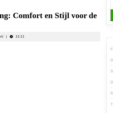
g: Comfort en Stijl voor de
ent
|
15:21
F
S
S
D
S
T