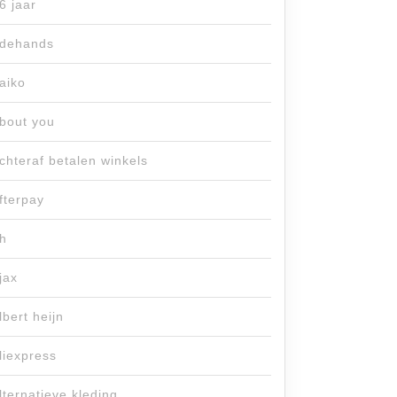
6 jaar
dehands
aiko
bout you
chteraf betalen winkels
fterpay
h
jax
lbert heijn
liexpress
lternatieve kleding