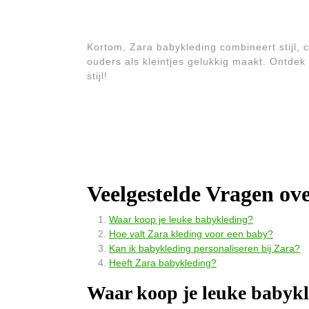
Kortom, Zara babykleding combineert stijl,
ouders als kleintjes gelukkig maakt. Ontdek
stijl!
Veelgestelde Vragen ov
Waar koop je leuke babykleding?
Hoe valt Zara kleding voor een baby?
Kan ik babykleding personaliseren bij Zara?
Heeft Zara babykleding?
Waar koop je leuke babyk