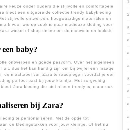
1
ire keuze onder ouders die stijlvolle en comfortabele
ara biedt een uitgebreide collectie trendy babykleding
2
 Met stijlvolle ontwerpen, hoogwaardige materialen en
 merk voor wie op zoek is naar modieuze kleding voor
a
Zara-winkel of shop online om de nieuwste en leukste
a
r een baby?
a
lvolle ontwerpen en goede pasvorm. Over het algemeen
a
r uit, dus het kan handig zijn om bij twijfel een maatje
n om de maattabel van Zara te raadplegen voordat je een
a
ding perfect past bij jouw kleintje. Met zorgvuldig
biedt Zara kleding die niet alleen trendy is, maar ook
a
aliseren bij Zara?
a
a
leding te personaliseren. Met de optie tot
 aan de kledingstukken voor jouw kleintje. Of het nu
a