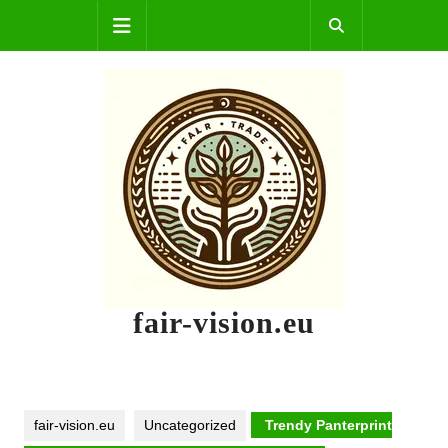
Skip
Open
to
content
Button
fair-vision.eu
fair-vision.eu
Uncategorized
Trendy Panterprint