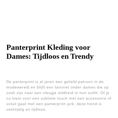
Panterprint Kleding voor
Dames: Tijdloos en Trendy
De panterprint is al jaren een geliefd patroon in de
modewereld en blijft een favoriet onder dames die op
zoek zijn naar een vleugje wildheid in hun outfit. Of je
nu kiest voor een subtiele touch met een accessoire of
voluit gaat met een panterprint jurk, deze trend is
veelzijdig en tijdloos.