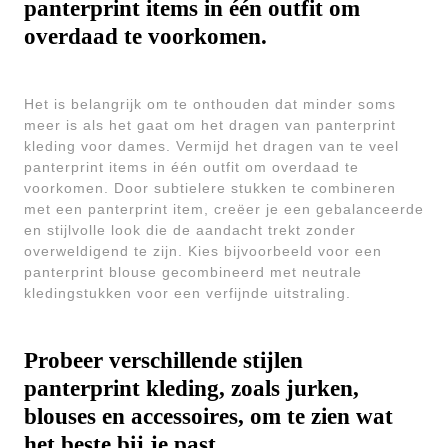
panterprint items in één outfit om
overdaad te voorkomen.
Het is belangrijk om te onthouden dat minder soms
meer is als het gaat om het dragen van panterprint
kleding voor dames. Vermijd het dragen van te veel
panterprint items in één outfit om overdaad te
voorkomen. Door subtielere stukken te combineren
met een panterprint item, creëer je een gebalanceerde
en stijlvolle look die de aandacht trekt zonder
overweldigend te zijn. Kies bijvoorbeeld voor een
panterprint blouse gecombineerd met neutrale
kledingstukken voor een verfijnde uitstraling.
Probeer verschillende stijlen
panterprint kleding, zoals jurken,
blouses en accessoires, om te zien wat
het beste bij je past.