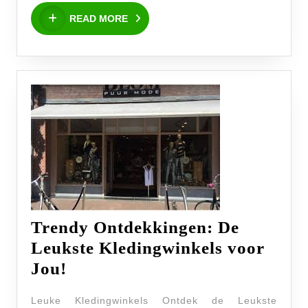
READ
Kin
READ MORE
MORE
Trendy Ontdekkingen: De
Leukste Kledingwinkels voor
Trendy
Jou!
Ontdekkingen:
Leuke Kledingwinkels Ontdek de Leukste