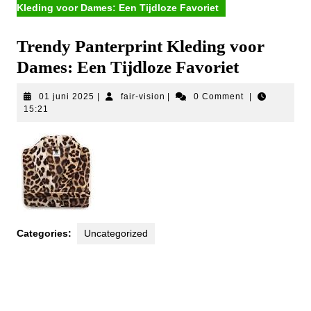
Kleding voor Dames: Een Tijdloze Favoriet
Trendy Panterprint Kleding voor
Dames: Een Tijdloze Favoriet
01
fair-
01 juni 2025
|
fair-vision
|
0 Comment
|
juni
vision
15:21
2025
Categories:
Uncategorized