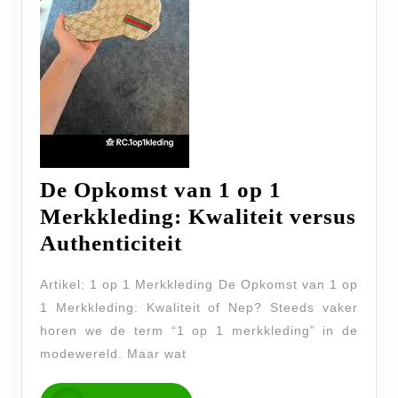
De Opkomst van 1 op 1
Merkkleding: Kwaliteit versus
De
Authenticiteit
Opkomst
Artikel: 1 op 1 Merkkleding De Opkomst van 1 op
van
1 Merkkleding: Kwaliteit of Nep? Steeds vaker
1
horen we de term “1 op 1 merkkleding” in de
op
modewereld. Maar wat
1
READ