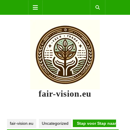
Skip
Open
to
content
Button
fair-vision.eu
fair-vision.eu
Uncategorized
Stap voor Stap naar