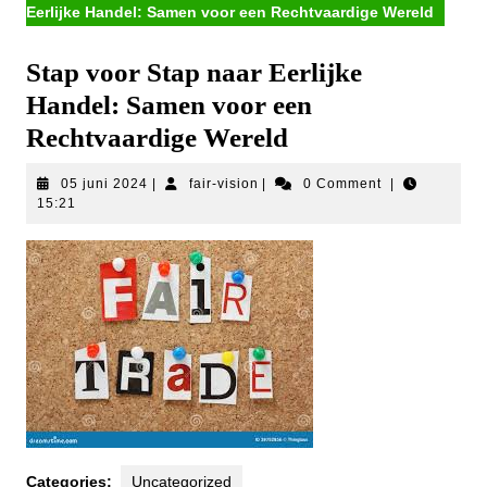
Eerlijke Handel: Samen voor een Rechtvaardige Wereld
Stap voor Stap naar Eerlijke
Handel: Samen voor een
Rechtvaardige Wereld
05
fair-
05 juni 2024
|
fair-vision
|
0 Comment
|
juni
vision
15:21
2024
Categories:
Uncategorized