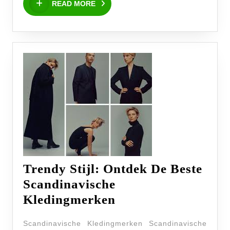
Merkkleding:
READ MORE
MORE
Kwaliteit
versus
Authenticiteit
Trendy Stijl: Ontdek De Beste
Scandinavische
Trendy
Kledingmerken
Stijl:
Scandinavische Kledingmerken Scandinavische
Ontdek