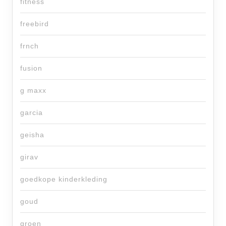
fitness
freebird
frnch
fusion
g maxx
garcia
geisha
girav
goedkope kinderkleding
goud
groen