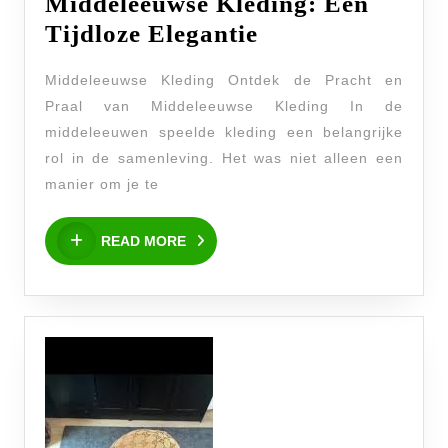
Middeleeuwse Kleding: Een
De
Tijdloze Elegantie
Betoverende
Middeleeuwse Kleding Ontdek de Pracht en
Wereld
Praal van Middeleeuwse Kleding In de
van
middeleeuwen speelde kleding een belangrijke
Middeleeuwse
rol in de samenleving. Het was niet alleen een
Kleding:
manier om je te
Een
READ
Tijdloze
READ MORE
MORE
Elegantie