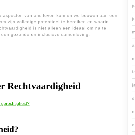
j
lle aspecten van ons leven kunnen we bouwen aan een
j
om zijn volledige potentieel te bereiken en waarin
chtvaardigheid is niet alleen een ideaal om na te
m
r een gezonde en inclusieve samenleving.
a
m
f
er Rechtvaardigheid
j
d
n gerechtigheid?
n
o
heid?