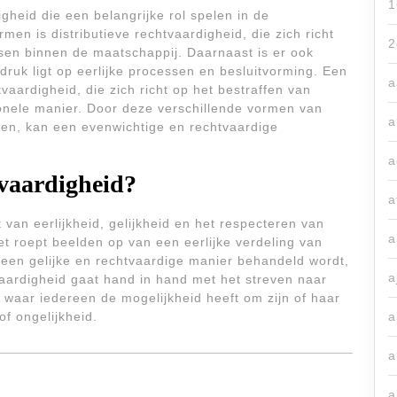
1
gheid die een belangrijke rol spelen in de
n is distributieve rechtvaardigheid, die zich richt
2
nsen binnen de maatschappij. Daarnaast is er ook
druk ligt op eerlijke processen en besluitvorming. Een
a
tvaardigheid, die zich richt op het bestraffen van
onele manier. Door deze verschillende vormen van
a
sen, kan een evenwichtige en rechtvaardige
a
tvaardigheid?
a
 van eerlijkheid, gelijkheid en het respecteren van
a
t roept beelden op van een eerlijke verdeling van
 een gelijke en rechtvaardige manier behandeld wordt,
a
aardigheid gaat hand in hand met het streven naar
waar iedereen de mogelijkheid heeft om zijn of haar
of ongelijkheid.
a
a
a