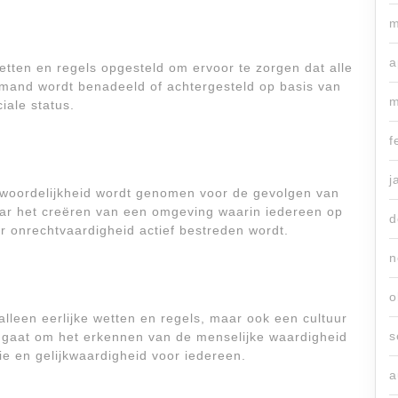
m
a
tten en regels opgesteld om ervoor te zorgen dat alle
emand wordt benadeeld of achtergesteld op basis van
m
iale status.
f
j
twoordelijkheid wordt genomen voor de gevolgen van
aar het creëren van een omgeving waarin iedereen op
d
r onrechtvaardigheid actief bestreden wordt.
n
o
alleen eerlijke wetten en regels, maar ook een cultuur
s
t gaat om het erkennen van de menselijke waardigheid
ie en gelijkwaardigheid voor iedereen.
a