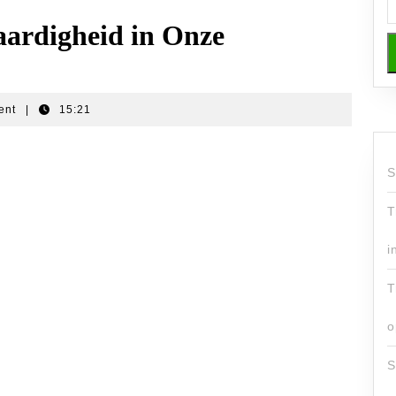
aardigheid in Onze
ent
|
15:21
S
T
i
T
o
S