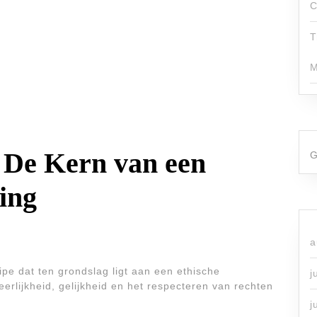
C
T
M
 De Kern van een
G
ing
a
pe dat ten grondslag ligt aan een ethische
j
erlijkheid, gelijkheid en het respecteren van rechten
j