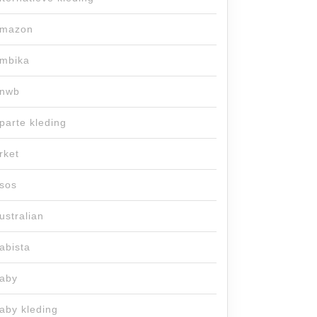
mazon
mbika
nwb
parte kleding
rket
sos
ustralian
abista
aby
aby kleding