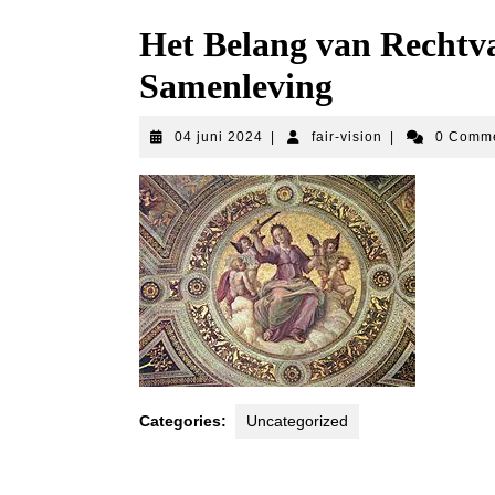
Het Belang van Rechtv
Samenleving
04
fair-
04 juni 2024
|
fair-vision
|
0 Comm
juni
vision
2024
Categories:
Uncategorized