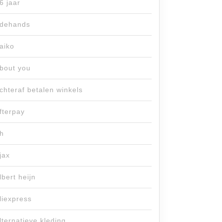
6 jaar
dehands
aiko
bout you
chteraf betalen winkels
fterpay
h
jax
lbert heijn
liexpress
lternatieve kleding