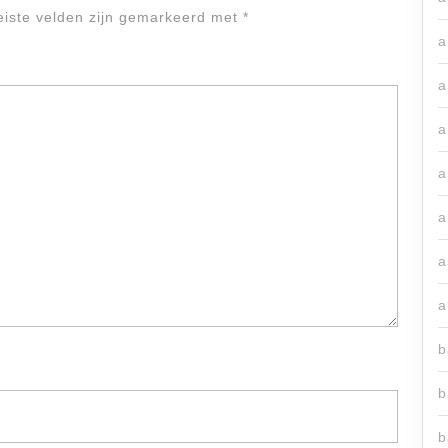
eiste velden zijn gemarkeerd met
*
a
a
a
a
a
a
a
b
b
b