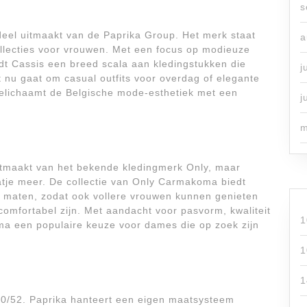
s
deel uitmaakt van de Paprika Group. Het merk staat
a
collecties voor vrouwen. Met een focus op modieuze
t Cassis een breed scala aan kledingstukken die
j
 nu gaat om casual outfits voor overdag of elegante
belichaamt de Belgische mode-esthetiek met een
j
m
itmaakt van het bekende kledingmerk Only, maar
atje meer. De collectie van Only Carmakoma biedt
ere maten, zodat ook vollere vrouwen kunnen genieten
comfortabel zijn. Met aandacht voor pasvorm, kwaliteit
1
ma een populaire keuze voor dames die op zoek zijn
1
1
50/52. Paprika hanteert een eigen maatsysteem