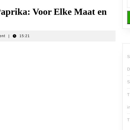
 Paprika: Voor Elke Maat en
ent
|
15:21
S
D
S
T
i
T