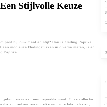
o
Een Stijlvolle Keuze
S
C
ct past bij jouw maat en stijl? Dan is Kleding Paprika
t aan modieuze kledingstukken in diverse maten, is er
ng Paprika.
G
a
j
et gebonden is aan een bepaalde maat. Onze collectie
j
 die zijn ontworpen om elke vrouw te laten stralen,