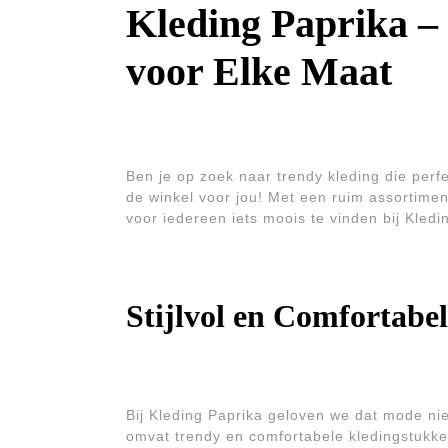
Kleding Paprika – 
voor Elke Maat
Ben je op zoek naar trendy kleding die perfe
de winkel voor jou! Met een ruim assortimen
voor iedereen iets moois te vinden bij Kledi
Stijlvol en Comfortabel
Bij Kleding Paprika geloven we dat mode ni
omvat trendy en comfortabele kledingstukken