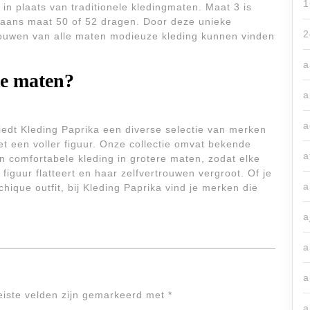
1
in plaats van traditionele kledingmaten. Maat 3 is
gaans maat 50 of 52 dragen. Door deze unieke
2
rouwen van alle maten modieuze kleding kunnen vinden
a
e maten?
a
a
iedt Kleding Paprika een diverse selectie van merken
t een voller figuur. Onze collectie omvat bekende
a
n comfortabele kleding in grotere maten, zodat elke
figuur flatteert en haar zelfvertrouwen vergroot. Of je
a
hique outfit, bij Kleding Paprika vind je merken die
a
a
a
eiste velden zijn gemarkeerd met
*
a