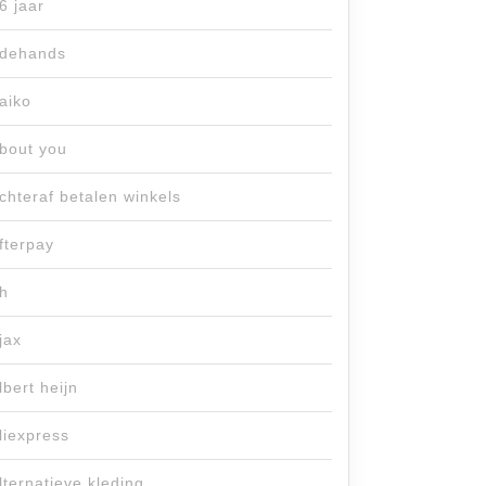
6 jaar
dehands
aiko
bout you
chteraf betalen winkels
fterpay
h
jax
lbert heijn
liexpress
lternatieve kleding