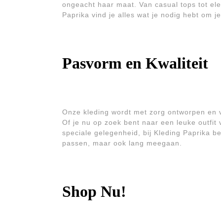
ongeacht haar maat. Van casual tops tot el
Paprika vind je alles wat je nodig hebt om j
Pasvorm en Kwaliteit
Onze kleding wordt met zorg ontworpen en v
Of je nu op zoek bent naar een leuke outfit
speciale gelegenheid, bij Kleding Paprika b
passen, maar ook lang meegaan.
Shop Nu!