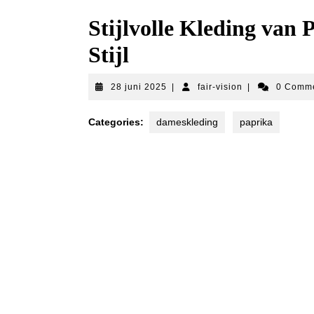
Stijlvolle Kleding van
Stijl
28
fair-
28 juni 2025
|
fair-vision
|
0 Comm
juni
vision
2025
Categories:
dameskleding
paprika