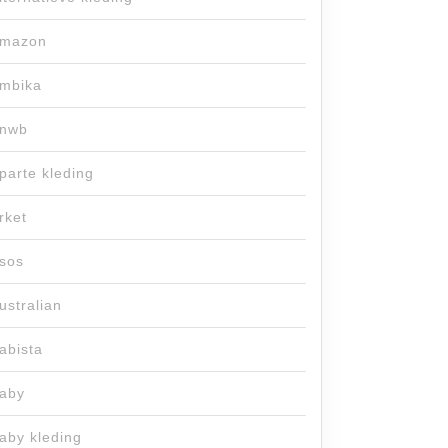
mazon
mbika
nwb
parte kleding
rket
sos
ustralian
abista
aby
aby kleding