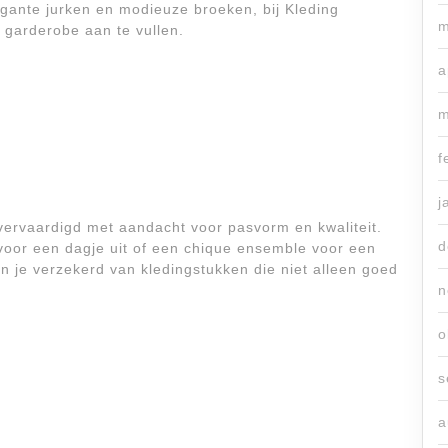
egante jurken en modieuze broeken, bij Kleding
m
e garderobe aan te vullen.
a
m
f
j
ervaardigd met aandacht voor pasvorm en kwaliteit.
d
 voor een dagje uit of een chique ensemble voor een
en je verzekerd van kledingstukken die niet alleen goed
n
o
s
a