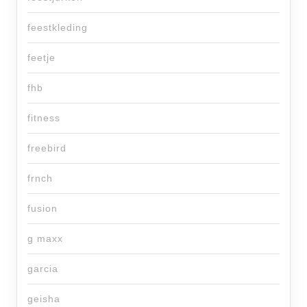
feestkleding
feetje
fhb
fitness
freebird
frnch
fusion
g maxx
garcia
geisha