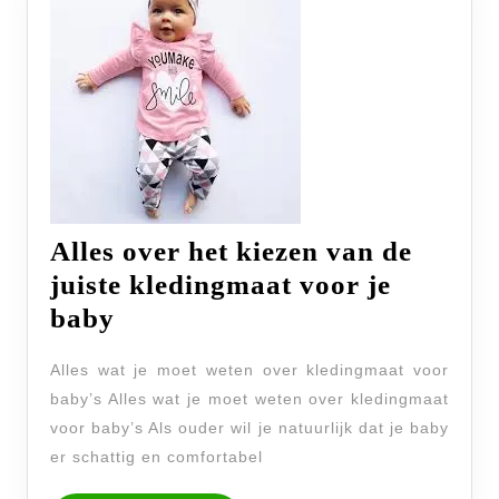
Alles over het kiezen van de
juiste kledingmaat voor je
Alles
baby
over
Alles wat je moet weten over kledingmaat voor
het
baby’s Alles wat je moet weten over kledingmaat
kiezen
voor baby’s Als ouder wil je natuurlijk dat je baby
van
er schattig en comfortabel
de