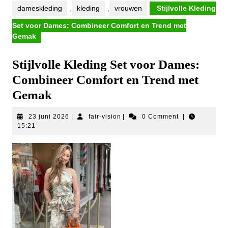
dameskleding
,
kleding
,
vrouwen
Stijlvolle Kleding
Set voor Dames: Combineer Comfort en Trend met
Gemak
Stijlvolle Kleding Set voor Dames:
Combineer Comfort en Trend met
Gemak
23
fair-
23 juni 2026
|
fair-vision
|
0 Comment
|
juni
vision
15:21
2026