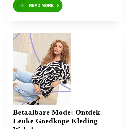
READ
juiste
READ MORE
MORE
kledingmaat
voor
je
baby
Betaalbare Mode: Ontdek
Leuke Goedkope Kleding