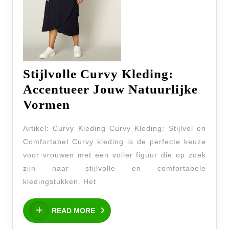
Stijlvolle Curvy Kleding:
Accentueer Jouw Natuurlijke
Stijlvolle
Vormen
Curvy
Artikel: Curvy Kleding Curvy Kleding: Stijlvol en
Kleding:
Comfortabel Curvy kleding is de perfecte keuze
Accentueer
voor vrouwen met een voller figuur die op zoek
Jouw
zijn naar stijlvolle en comfortabele
Natuurlijke
kledingstukken. Het
Vormen
READ
READ MORE
MORE