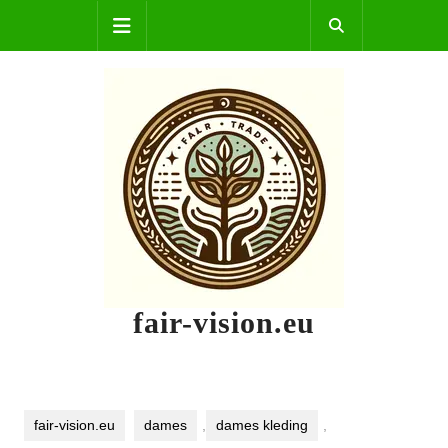
Skip
Open
to
content
Button
fair-vision.eu
fair-vision.eu
dames
,
dames kleding
,