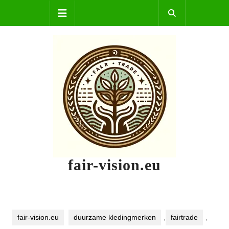
Skip
Open
to
content
Button
fair-vision.eu
fair-vision.eu
duurzame kledingmerken
,
fairtrade
,