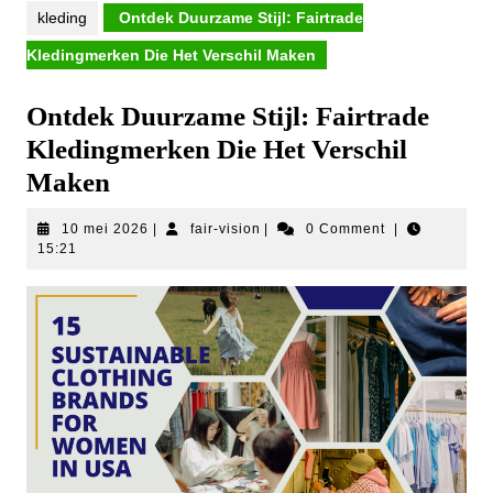
kleding
Ontdek Duurzame Stijl: Fairtrade
Kledingmerken Die Het Verschil Maken
Ontdek Duurzame Stijl: Fairtrade
Kledingmerken Die Het Verschil
Maken
10
fair-
10 mei 2026
|
fair-vision
|
0 Comment
|
mei
vision
15:21
2026