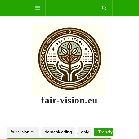
Skip
Open
to
content
Button
fair-vision.eu
fair-vision.eu
dameskleding
,
only
Trendy