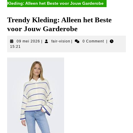
Kleding: Alleen het Beste voor Jouw Garderobe
Trendy Kleding: Alleen het Beste
voor Jouw Garderobe
09
fair-
09 mei 2026
|
fair-vision
|
0 Comment
|
mei
vision
15:21
2026