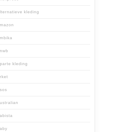
lternatieve kleding
mazon
mbika
nwb
parte kleding
rket
sos
ustralian
abista
aby