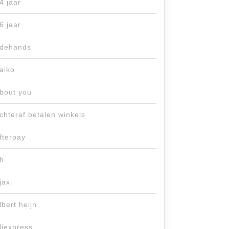
4 jaar
6 jaar
dehands
aiko
bout you
chteraf betalen winkels
fterpay
h
jax
lbert heijn
liexpress