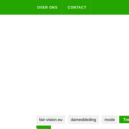
Skip
OVER ONS
CONTACT
to
content
fair-vision.eu
dameskleding
,
mode
Tre