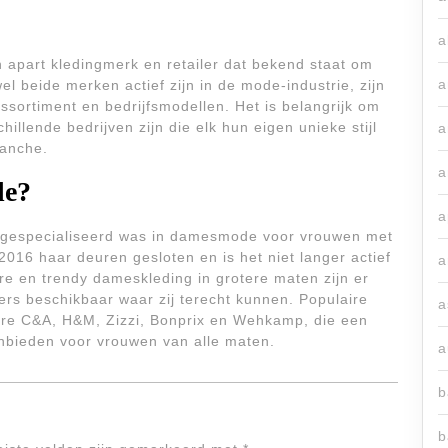
a
 apart kledingmerk en retailer dat bekend staat om
a
 beide merken actief zijn in de mode-industrie, zijn
ssortiment en bedrijfsmodellen. Het is belangrijk om
llende bedrijven zijn die elk hun eigen unieke stijl
a
anche.
a
de?
a
gespecialiseerd was in damesmode voor vrouwen met
016 haar deuren gesloten en is het niet langer actief
a
re en trendy dameskleding in grotere maten zijn er
lers beschikbaar waar zij terecht kunnen. Populaire
a
ere C&A, H&M, Zizzi, Bonprix en Wehkamp, die een
nbieden voor vrouwen van alle maten.
a
b
b