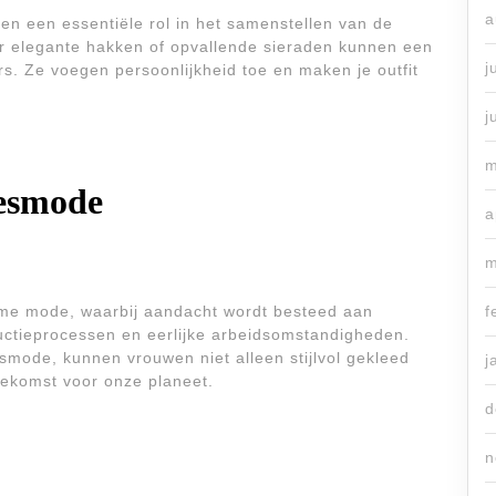
a
en een essentiële rol in het samenstellen van de
ar elegante hakken of opvallende sieraden kunnen een
j
rs. Ze voegen persoonlijkheid toe en maken je outfit
j
m
esmode
a
m
me mode, waarbij aandacht wordt besteed aan
f
ductieprocessen en eerlijke arbeidsomstandigheden.
mode, kunnen vrouwen niet alleen stijlvol gekleed
j
oekomst voor onze planeet.
d
n