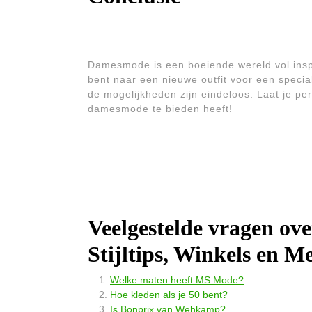
Damesmode is een boeiende wereld vol inspira
bent naar een nieuwe outfit voor een speci
de mogelijkheden zijn eindeloos. Laat je pers
damesmode te bieden heeft!
Veelgestelde vragen o
Stijltips, Winkels en M
Welke maten heeft MS Mode?
Hoe kleden als je 50 bent?
Is Bonprix van Wehkamp?