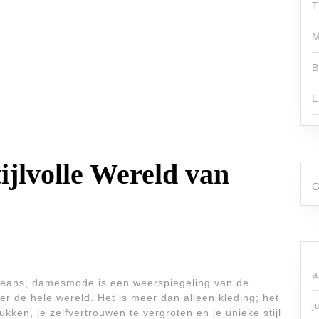
T
M
B
E
jlvolle Wereld van
G
a
 jeans, damesmode is een weerspiegeling van de
ver de hele wereld. Het is meer dan alleen kleding; het
j
ukken, je zelfvertrouwen te vergroten en je unieke stijl