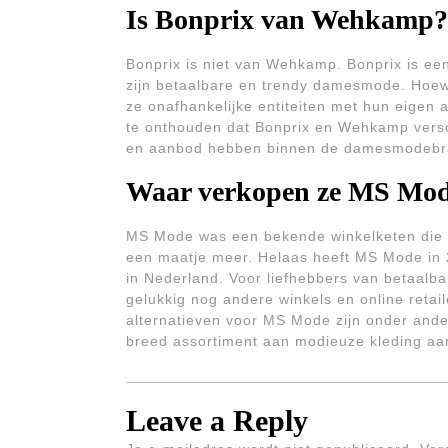
Is Bonprix van Wehkamp?
Bonprix is niet van Wehkamp. Bonprix is een
zijn betaalbare en trendy damesmode. Hoewel
ze onafhankelijke entiteiten met hun eigen a
te onthouden dat Bonprix en Wehkamp verschi
en aanbod hebben binnen de damesmodebr
Waar verkopen ze MS Mo
MS Mode was een bekende winkelketen die 
een maatje meer. Helaas heeft MS Mode in 2
in Nederland. Voor liefhebbers van betaalba
gelukkig nog andere winkels en online retai
alternatieven voor MS Mode zijn onder and
breed assortiment aan modieuze kleding aa
Leave a Reply