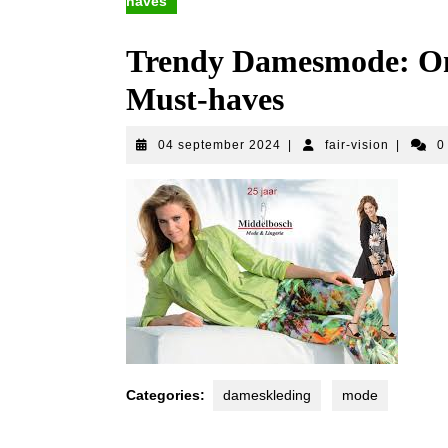
haves
Trendy Damesmode: On
Must-haves
04
fair-
04 september 2024
|
fair-vision
|
0
september
vision
2024
Categories:
dameskleding
mode