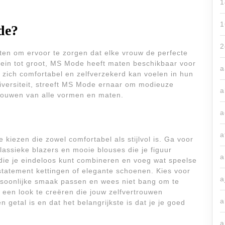
1
1
de?
2
en om ervoor te zorgen dat elke vrouw de perfecte
klein tot groot, MS Mode heeft maten beschikbaar voor
a
 zich comfortabel en zelfverzekerd kan voelen in hun
 diversiteit, streeft MS Mode ernaar om modieuze
a
vrouwen van alle vormen en maten.
a
a
e kiezen die zowel comfortabel als stijlvol is. Ga voor
klassieke blazers en mooie blouses die je figuur
a
cs die je eindeloos kunt combineren en voeg wat speelse
statement kettingen of elegante schoenen. Kies voor
a
persoonlijke smaak passen en wees niet bang om te
 een look te creëren die jouw zelfvertrouwen
a
n getal is en dat het belangrijkste is dat je je goed
a