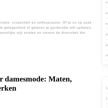
o
s
tie, creativiteit en zelfexpressie. Of je nu op zoek
a
ale gelegenheid of gewoon je garderobe wilt updaten,
oonlijke stijl stralen en omarm de diversiteit die
j
j
m
ver damesmode: Maten,
erken
1
1