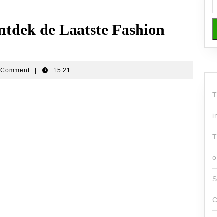
tdek de Laatste Fashion
 Comment
|
15:21
T
i
T
o
S
C