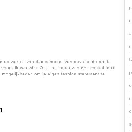
j
m
a
m
f
n in de wereld van damesmode. Van opvallende prints
is voor elk wat wils. Of je nu houdt van een casual look
j
ze mogelijkheden om je eigen fashion statement te
d
n
n
o
s