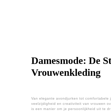
Damesmode: De Sti
Vrouwenkleding
Van elegante avondjurken tot comfortabele
veelzijdigheid en creativiteit van vrouwen o
is een manier om je persoonlijkheid uit te dr