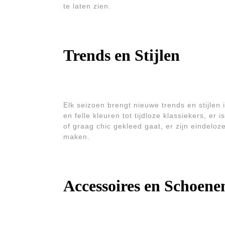
te laten zien.
Trends en Stijlen
Elk seizoen brengt nieuwe trends en stijle
en felle kleuren tot tijdloze klassiekers, er 
of graag chic gekleed gaat, er zijn eindelo
maken.
Accessoires en Schoene