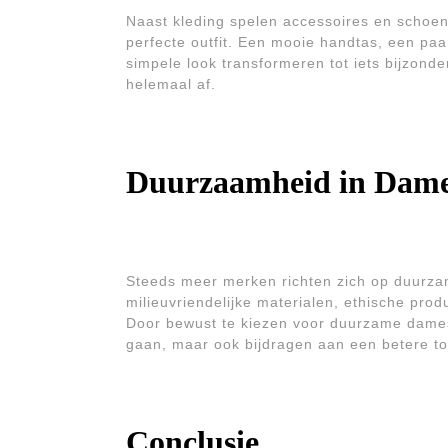
Naast kleding spelen accessoires en schoen
perfecte outfit. Een mooie handtas, een pa
simpele look transformeren tot iets bijzonde
helemaal af.
Duurzaamheid in Dam
Steeds meer merken richten zich op duurza
milieuvriendelijke materialen, ethische pro
Door bewust te kiezen voor duurzame dames
gaan, maar ook bijdragen aan een betere t
Conclusie