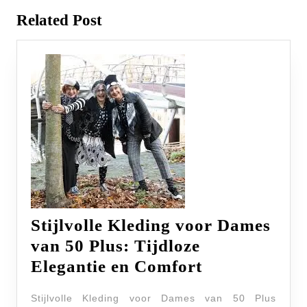
Previous
Next
Related Post
post:
post:
Stijlvolle Kleding voor Dames
van 50 Plus: Tijdloze
Stijlvolle
Elegantie en Comfort
Kleding
Stijlvolle Kleding voor Dames van 50 Plus
voor