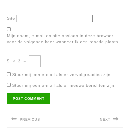
Site
Mijn naam, e-mail en site opslaan in deze browser
voor de volgende keer wanneer ik een reactie plaats.
5
×
3
=
Stuur mij een e-mail als er vervolgreacties zijn.
Stuur mij een e-mail als er nieuwe berichten zijn.
Bericht
navigatie
PREVIOUS
NEXT