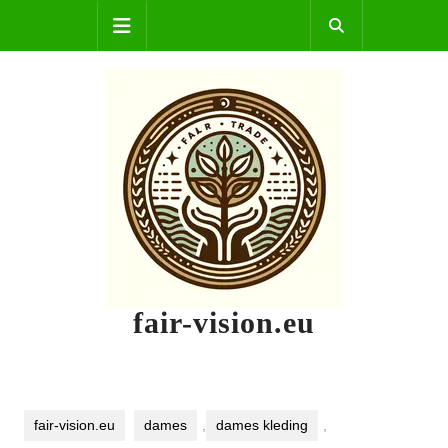
Skip
Open
to
content
Button
fair-vision.eu
fair-vision.eu
dames
,
dames kleding
,