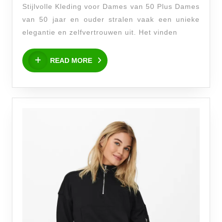
Stijlvolle Kleding voor Dames van 50 Plus Dames
Dames
van 50 jaar en ouder stralen vaak een unieke
van
elegantie en zelfvertrouwen uit. Het vinden
50
READ
Plus:
READ MORE
MORE
Tijdloze
Elegantie
en
Comfort