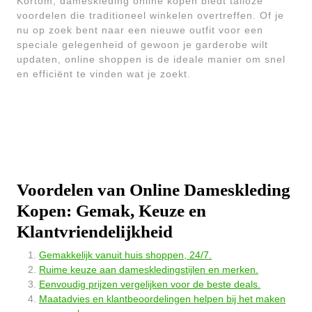
Kortom, dameskleding online kopen biedt talloze
voordelen die traditioneel winkelen overtreffen. Of je
nu op zoek bent naar een nieuwe outfit voor een
speciale gelegenheid of gewoon je garderobe wilt
updaten, online shoppen is de ideale manier om snel
en efficiënt te vinden wat je zoekt.
Voordelen van Online Dameskleding
Kopen: Gemak, Keuze en
Klantvriendelijkheid
Gemakkelijk vanuit huis shoppen, 24/7.
Ruime keuze aan dameskledingstijlen en merken.
Eenvoudig prijzen vergelijken voor de beste deals.
Maatadvies en klantbeoordelingen helpen bij het maken