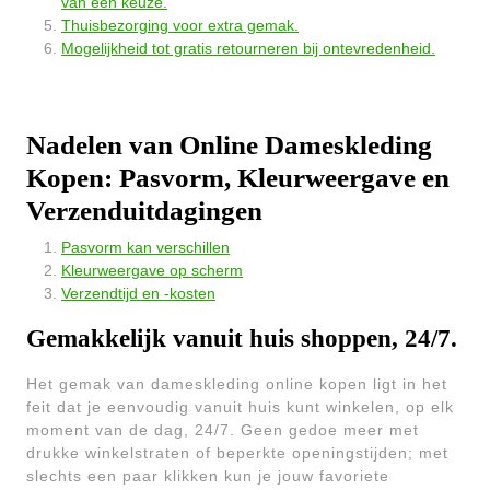
van een keuze.
Thuisbezorging voor extra gemak.
Mogelijkheid tot gratis retourneren bij ontevredenheid.
Nadelen van Online Dameskleding
Kopen: Pasvorm, Kleurweergave en
Verzenduitdagingen
Pasvorm kan verschillen
Kleurweergave op scherm
Verzendtijd en -kosten
Gemakkelijk vanuit huis shoppen, 24/7.
Het gemak van dameskleding online kopen ligt in het
feit dat je eenvoudig vanuit huis kunt winkelen, op elk
moment van de dag, 24/7. Geen gedoe meer met
drukke winkelstraten of beperkte openingstijden; met
slechts een paar klikken kun je jouw favoriete