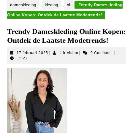
dameskleding
,
kleding
,
nl
Trendy Dameskleding
Online Kopen: Ontdek de Laatste Modetrends!
Trendy Dameskleding Online Kopen:
Ontdek de Laatste Modetrends!
17
fair-
17 februari 2025
|
fair-vision
|
0 Comment
|
februari
vision
15:21
2025