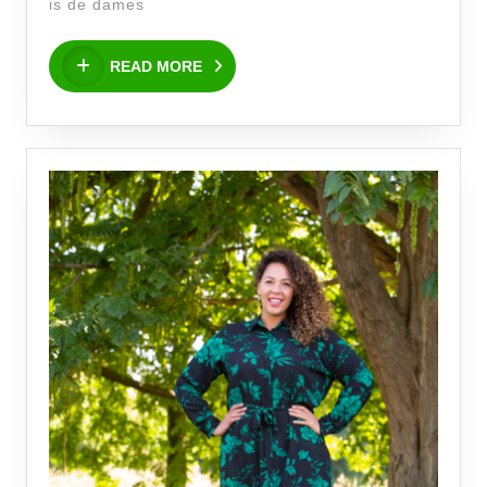
Dames
is de dames
Sale!
READ
READ MORE
MORE