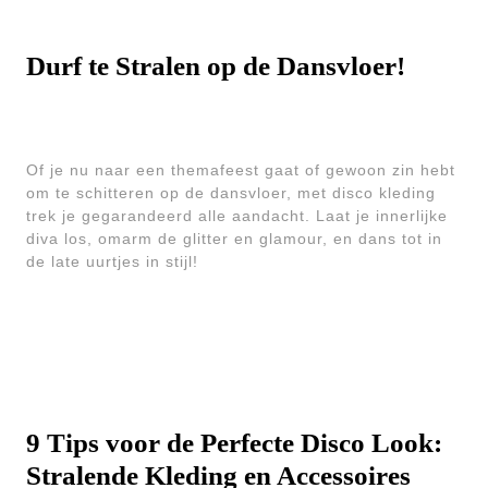
Durf te Stralen op de Dansvloer!
Of je nu naar een themafeest gaat of gewoon zin hebt
om te schitteren op de dansvloer, met disco kleding
trek je gegarandeerd alle aandacht. Laat je innerlijke
diva los, omarm de glitter en glamour, en dans tot in
de late uurtjes in stijl!
9 Tips voor de Perfecte Disco Look:
Stralende Kleding en Accessoires