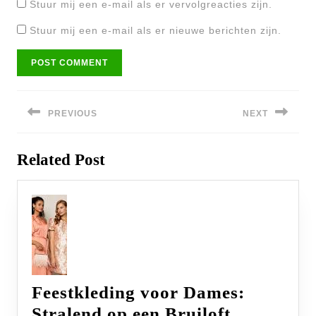
Stuur mij een e-mail als er vervolgreacties zijn.
Stuur mij een e-mail als er nieuwe berichten zijn.
Bericht
navigatie
PREVIOUS
NEXT
Previous
Next
Related Post
post:
post:
Feestkleding voor Dames:
Feestkled
Stralend op een Bruiloft