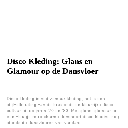
Disco Kleding: Glans en
Glamour op de Dansvloer
Disco kleding is niet zomaar kleding; het is een
stijlvolle uiting van de bruisende en kleurrijke disco
cultuur uit de jaren ’70 en ’80. Met glans, glamour en
een vleugje retro charme domineert disco kleding nog
steeds de dansvloeren van vandaag.