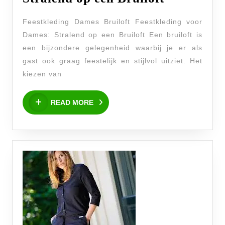
voor
Feestkleding Dames Bruiloft Feestkleding voor
Dames:
Dames: Stralend op een Bruiloft Een bruiloft is
Stralend
een bijzondere gelegenheid waarbij je er als
op
gast ook graag feestelijk en stijlvol uitziet. Het
een
kiezen van
Bruiloft
READ
READ MORE
MORE