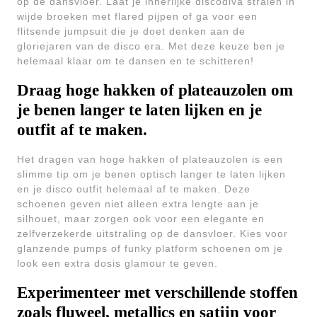
op de dansvloer. Laat je innerlijke discodiva stralen in
wijde broeken met flared pijpen of ga voor een
flitsende jumpsuit die je doet denken aan de
gloriejaren van de disco era. Met deze keuze ben je
helemaal klaar om te dansen en te schitteren!
Draag hoge hakken of plateauzolen om
je benen langer te laten lijken en je
outfit af te maken.
Het dragen van hoge hakken of plateauzolen is een
slimme tip om je benen optisch langer te laten lijken
en je disco outfit helemaal af te maken. Deze
schoenen geven niet alleen extra lengte aan je
silhouet, maar zorgen ook voor een elegante en
zelfverzekerde uitstraling op de dansvloer. Kies voor
glanzende pumps of funky platform schoenen om je
look een extra dosis glamour te geven.
Experimenteer met verschillende stoffen
zoals fluweel, metallics en satijn voor