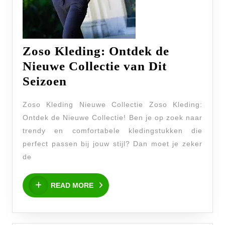
Zoso Kleding: Ontdek de
Nieuwe Collectie van Dit
Zoso
Seizoen
Kleding:
Zoso Kleding Nieuwe Collectie Zoso Kleding:
Ontdek
Ontdek de Nieuwe Collectie! Ben je op zoek naar
de
trendy en comfortabele kledingstukken die
Nieuwe
perfect passen bij jouw stijl? Dan moet je zeker
Collectie
de
van
READ
Dit
READ MORE
MORE
Seizoen