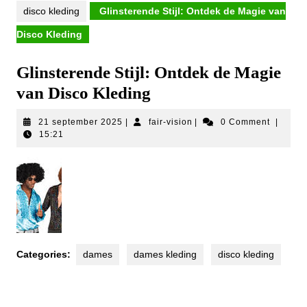
disco kleding
Glinsterende Stijl: Ontdek de Magie van
Disco Kleding
Glinsterende Stijl: Ontdek de Magie
van Disco Kleding
21
fair-
21 september 2025
|
fair-vision
|
0 Comment
|
september
vision
15:21
2025
Categories:
dames
dames kleding
disco kleding