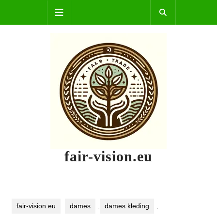
Skip
Open
to
content
Button
fair-vision.eu
fair-vision.eu
dames
,
dames kleding
,