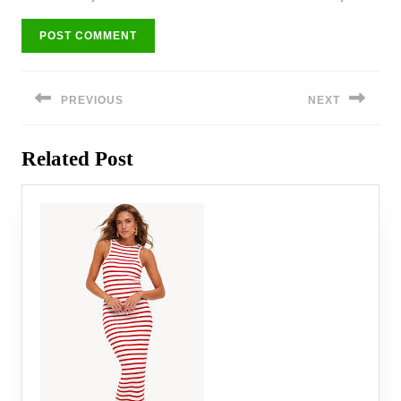
Bericht
navigatie
PREVIOUS
NEXT
Previous
Next
Related Post
post:
post: