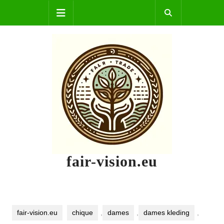
Skip
Open
to
content
Button
fair-vision.eu
fair-vision.eu
chique
,
dames
,
dames kleding
,