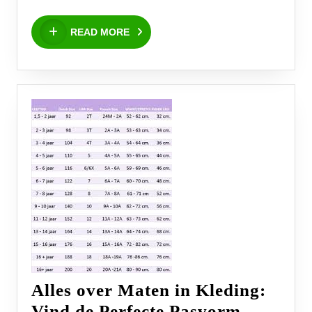
Kleding
READ
READ MORE
MORE
Alles over Maten in Kleding:
Alles
Vind de Perfecte Pasvorm