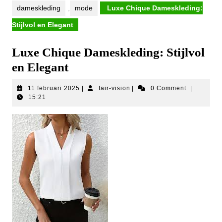
dameskleding
,
mode
Luxe Chique Dameskleding:
Stijlvol en Elegant
Luxe Chique Dameskleding: Stijlvol
en Elegant
11
fair-
11 februari 2025
|
fair-vision
|
0 Comment
|
februari
vision
15:21
2025