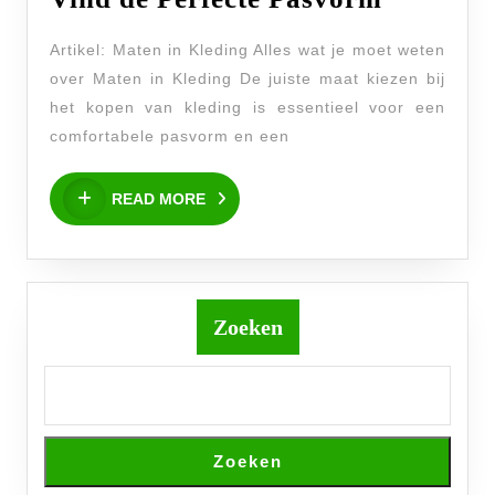
over
Artikel: Maten in Kleding Alles wat je moet weten
Maten
over Maten in Kleding De juiste maat kiezen bij
in
het kopen van kleding is essentieel voor een
Kleding:
comfortabele pasvorm en een
Vind
READ
de
READ MORE
MORE
Perfecte
Pasvorm
Zoeken
Zoeken