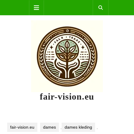
Skip
Open
to
content
Button
fair-vision.eu
fair-vision.eu
dames
,
dames kleding
,