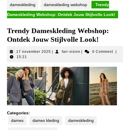
dameskleding
,
dameskleding webshop
Trendy
Dameskleding Webshop: Ontdek Jouw Stijlvolle Look!
Trendy Dameskleding Webshop:
Ontdek Jouw Stijlvolle Look!
17
fair-
17 november 2025
|
fair-vision
|
0 Comment
|
november
vision
15:21
2025
Categories:
dames
dames kleding
dameskleding