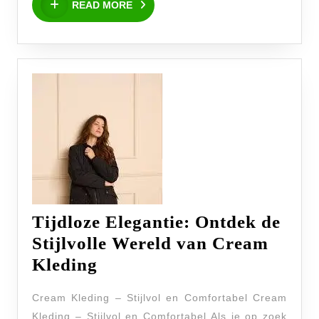
Dag
READ MORE
MORE
in
Huis
Kleding
Tijdloze Elegantie: Ontdek de
Stijlvolle Wereld van Cream
Tijdloze
Kleding
Elegantie:
Cream Kleding – Stijlvol en Comfortabel Cream
Ontdek
Kleding – Stijlvol en Comfortabel Als je op zoek