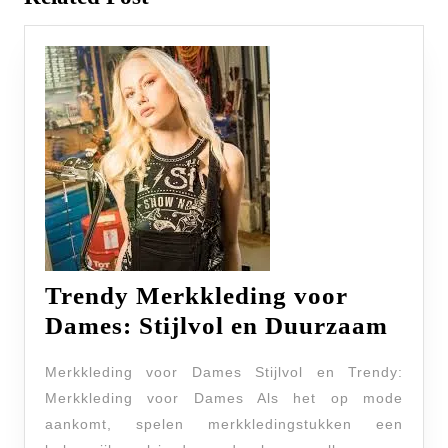
Trendy Merkkleding voor
Tren
Dames: Stijlvol en Duurzaam
Merk
Merkkleding voor Dames Stijlvol en Trendy:
voor
Merkkleding voor Dames Als het op mode
Dame
aankomt, spelen merkkledingstukken een
Stijl