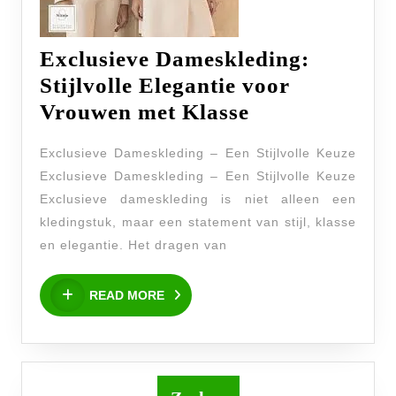
Exclusieve Dameskleding:
Stijlvolle Elegantie voor
Exclusieve
Vrouwen met Klasse
Dameskleding
Exclusieve Dameskleding – Een Stijlvolle Keuze
Stijlvolle
Exclusieve Dameskleding – Een Stijlvolle Keuze
Elegantie
Exclusieve dameskleding is niet alleen een
voor
kledingstuk, maar een statement van stijl, klasse
Vrouwen
en elegantie. Het dragen van
met
READ
Klasse
READ MORE
MORE