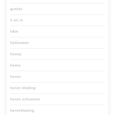
gustav
h en m
h&m
halloween
havep
hema
heren
heren kleding
heren schoenen
herenkleding