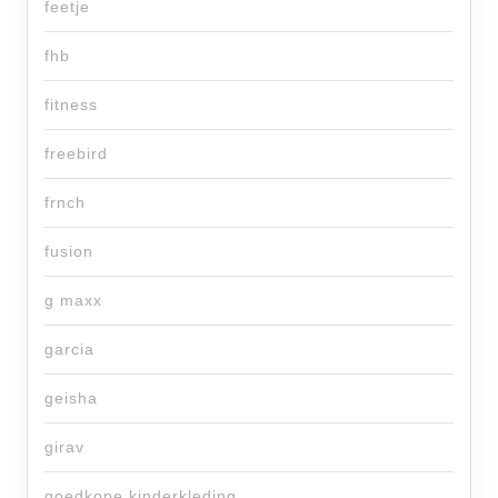
feetje
fhb
fitness
freebird
frnch
fusion
g maxx
garcia
geisha
girav
goedkope kinderkleding