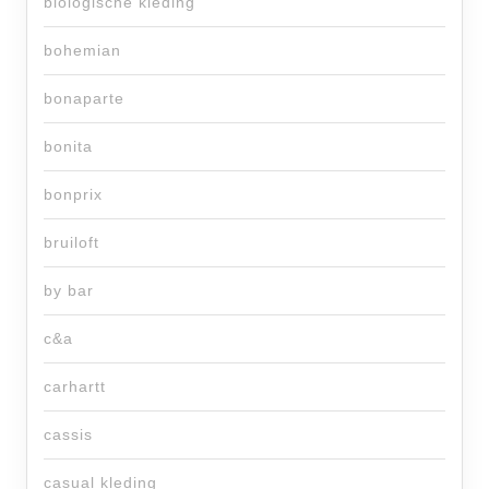
biologische kleding
bohemian
bonaparte
bonita
bonprix
bruiloft
by bar
c&a
carhartt
cassis
casual kleding