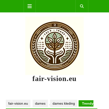
Skip
Open
to
content
Button
fair-vision.eu
fair-vision.eu
dames
,
dames kleding
Trendy