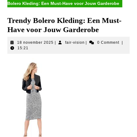
Bolero Kleding: Een Must-Have voor Jouw Garderobe
Trendy Bolero Kleding: Een Must-
Have voor Jouw Garderobe
18
fair-
18 november 2025
|
fair-vision
|
0 Comment
|
november
vision
15:21
2025