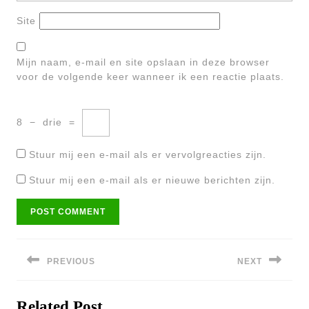
Site
Mijn naam, e-mail en site opslaan in deze browser
voor de volgende keer wanneer ik een reactie plaats.
8
−
drie
=
Stuur mij een e-mail als er vervolgreacties zijn.
Stuur mij een e-mail als er nieuwe berichten zijn.
Bericht
navigatie
PREVIOUS
NEXT
Previous
Next
Related Post
post:
post: