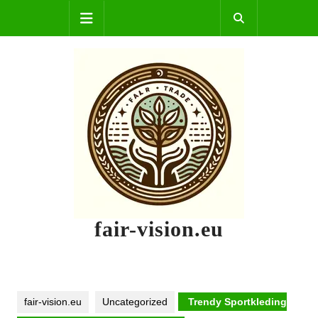
Skip
Open
to
content
Button
fair-vision.eu
fair-vision.eu
Uncategorized
Trendy Sportkleding