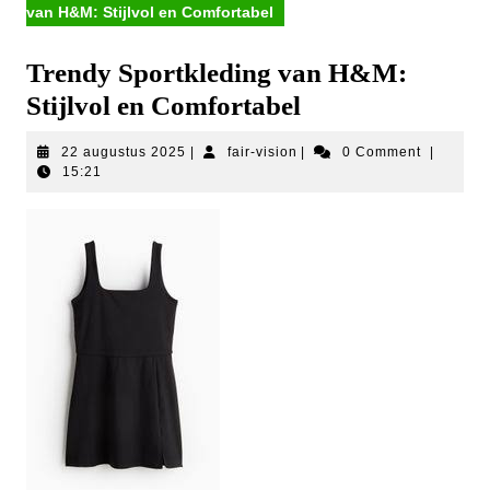
van H&M: Stijlvol en Comfortabel
Trendy Sportkleding van H&M:
Stijlvol en Comfortabel
22
fair-
22 augustus 2025
|
fair-vision
|
0 Comment
|
augustus
vision
15:21
2025