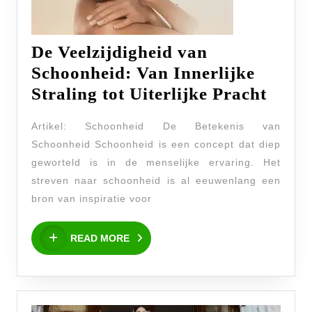
De Veelzijdigheid van
Schoonheid: Van Innerlijke
De
Straling tot Uiterlijke Pracht
Veelz
Artikel: Schoonheid De Betekenis van
van
Schoonheid Schoonheid is een concept dat diep
Schoo
geworteld is in de menselijke ervaring. Het
Van
streven naar schoonheid is al eeuwenlang een
Inner
bron van inspiratie voor
Stral
READ
tot
READ MORE
MORE
Uiter
Prach