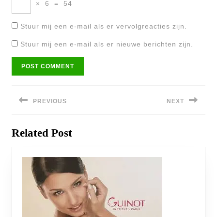
×
6
=
54
Stuur mij een e-mail als er vervolgreacties zijn.
Stuur mij een e-mail als er nieuwe berichten zijn.
Bericht
navigatie
PREVIOUS
NEXT
Previous
Next
Related Post
post:
post: