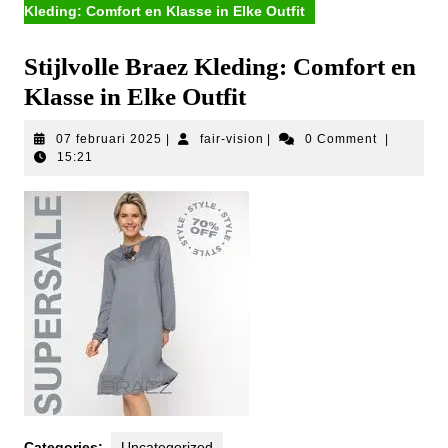
Kleding: Comfort en Klasse in Elke Outfit
Stijlvolle Braez Kleding: Comfort en
Klasse in Elke Outfit
07
fair-
07 februari 2025
|
fair-vision
|
0 Comment
|
februari
vision
15:21
2025
Categories:
Uncategorized