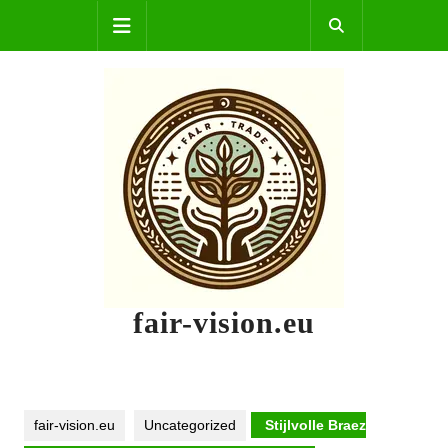
Skip
Open
to
content
Button
fair-vision.eu
fair-vision.eu
Uncategorized
Stijlvolle Braez