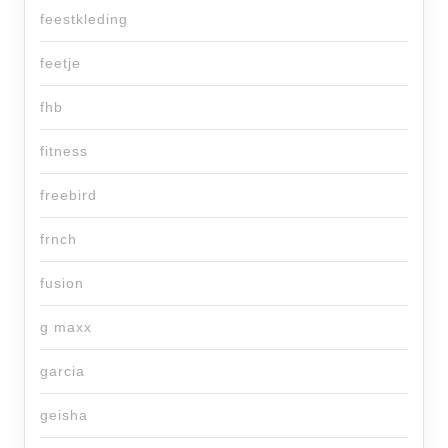
feestkleding
feetje
fhb
fitness
freebird
frnch
fusion
g maxx
garcia
geisha