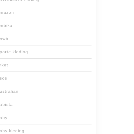
mazon
mbika
nwb
parte kleding
rket
sos
ustralian
abista
aby
aby kleding