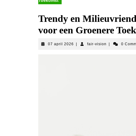
Toekomst
Trendy en Milieuvrien
voor een Groenere Toe
07
fair-
07 april 2026
|
fair-vision
|
0 Com
april
vision
2026