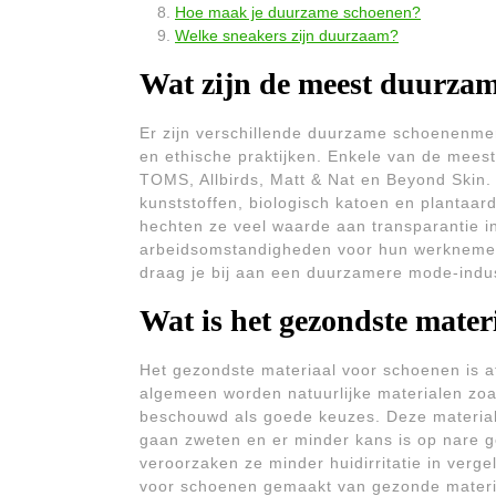
Hoe maak je duurzame schoenen?
Welke sneakers zijn duurzaam?
Wat zijn de meest duurza
Er zijn verschillende duurzame schoenenmerk
en ethische praktijken. Enkele van de mee
TOMS, Allbirds, Matt & Nat en Beyond Skin
kunststoffen, biologisch katoen en plantaa
hechten ze veel waarde aan transparantie in
arbeidsomstandigheden voor hun werknemer
draag je bij aan een duurzamere mode-indus
Wat is het gezondste mater
Het gezondste materiaal voor schoenen is af
algemeen worden natuurlijke materialen zoal
beschouwd als goede keuzes. Deze material
gaan zweten en er minder kans is op nare g
veroorzaken ze minder huidirritatie in verge
voor schoenen gemaakt van gezonde material