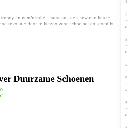
1
2
n trendy en comfortabel, maar ook een bewuste keuze
ne revolutie door te kiezen voor schoeisel dat goed is
a
a
a
a
 over Duurzame Schoenen
a
n?
a
n?
a
?
a
a