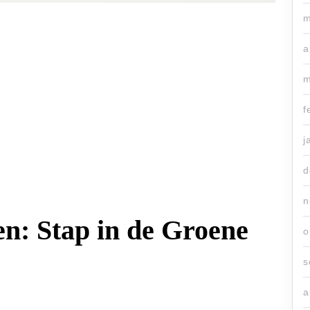
m
a
m
f
j
d
n
: Stap in de Groene
o
s
a