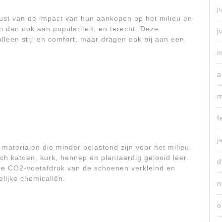
j
st van de impact van hun aankopen op het milieu en
dan ook aan populariteit, en terecht. Deze
j
alleen stijl en comfort, maar dragen ook bij aan een
m
a
m
f
j
aterialen die minder belastend zijn voor het milieu.
ch katoen, kurk, hennep en plantaardig gelooid leer.
d
 de CO2-voetafdruk van de schoenen verkleind en
lijke chemicaliën.
n
o