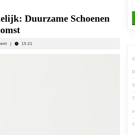
delijk: Duurzame Schoenen
komst
ment
|
15:21
S
D
S
T
i
T