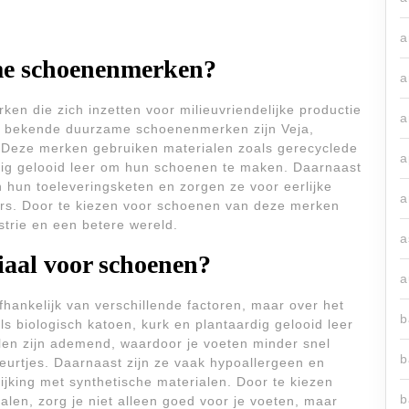
a
me schoenenmerken?
a
en die zich inzetten voor milieuvriendelijke productie
a
st bekende duurzame schoenenmerken zijn Veja,
. Deze merken gebruiken materialen zoals gerecyclede
a
rdig gelooid leer om hun schoenen te maken. Daarnaast
 hun toeleveringsketen en zorgen ze voor eerlijke
a
s. Door te kiezen voor schoenen van deze merken
trie en een betere wereld.
a
iaal voor schoenen?
a
hankelijk van verschillende factoren, maar over het
b
s biologisch katoen, kurk en plantaardig gelooid leer
en zijn ademend, waardoor je voeten minder snel
b
eurtjes. Daarnaast zijn ze vaak hypoallergeen en
lijking met synthetische materialen. Door te kiezen
b
en, zorg je niet alleen goed voor je voeten, maar