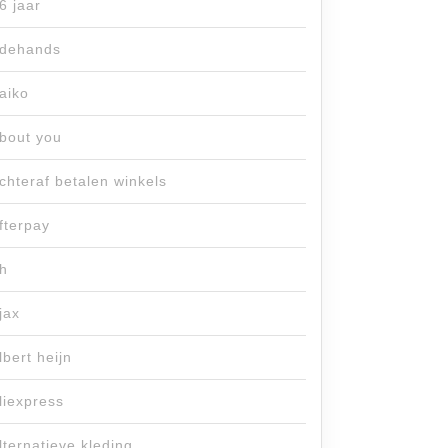
6 jaar
dehands
aiko
bout you
chteraf betalen winkels
fterpay
h
jax
lbert heijn
liexpress
lternatieve kleding