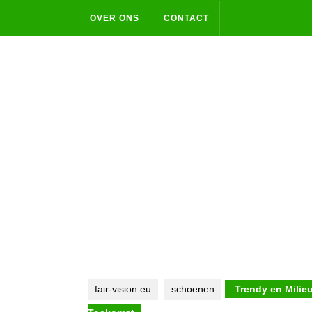
Skip
OVER ONS
CONTACT
to
content
fair-vision.eu
schoenen
Trendy en Milie