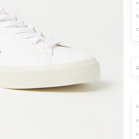
o
S
C
G
a
j
j