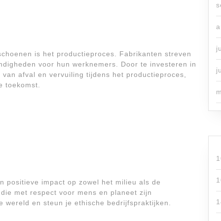
s
a
j
choenen is het productieproces. Fabrikanten streven
andigheden voor hun werknemers. Door te investeren in
j
an afval en vervuiling tijdens het productieproces,
e toekomst.
m
1
1
positieve impact op zowel het milieu als de
die met respect voor mens en planeet zijn
1
 wereld en steun je ethische bedrijfspraktijken.