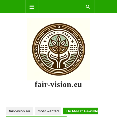
Skip
Open
to
content
Button
fair-vision.eu
fair-vision.eu
most wanted
De Meest Gewilde