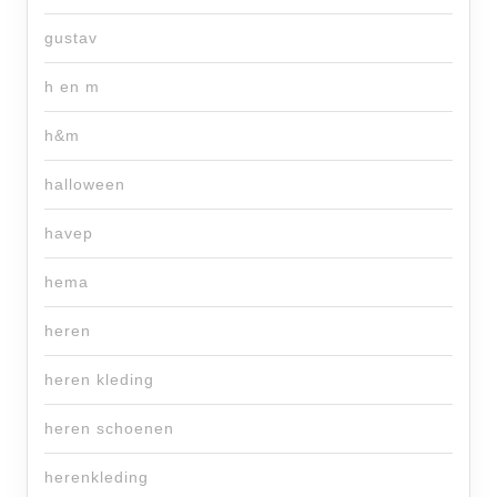
gustav
h en m
h&m
halloween
havep
hema
heren
heren kleding
heren schoenen
herenkleding