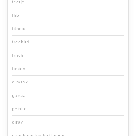
feetje
fhb
fitness
freebird
frnch
fusion
g maxx
garcia
geisha
girav
goedkope kinderkleding