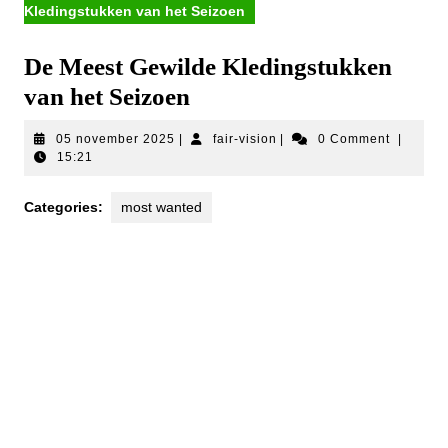
Kledingstukken van het Seizoen
De Meest Gewilde Kledingstukken
van het Seizoen
05
fair-
05 november 2025
|
fair-vision
|
0 Comment
|
november
vision
15:21
2025
Categories:
most wanted