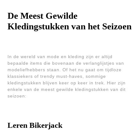
De Meest Gewilde
Kledingstukken van het Seizoen
In de wereld van mode en kleding zijn er altijd
bepaalde items die bovenaan de verlanglijstjes van
modeliefhebbers staan. Of het nu gaat om tijdloze
klassiekers of trendy must-haves, sommige
kledingstukken blijven keer op keer in trek. Hier zijn
enkele van de meest gewilde kledingstukken van dit
seizoen:
Leren Bikerjack