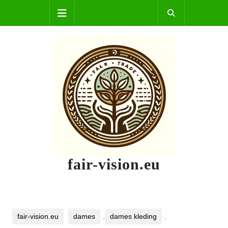
Skip
Open
to
content
Button
fair-vision.eu
fair-vision.eu
dames
,
dames kleding
,