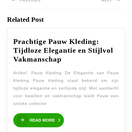
navigatie
PREVIOUS
NEXT
Previous
Next
Related Post
post:
post:
Prachtige Pauw Kleding:
Tijdloze Elegantie en Stijlvol
Prachtige
Vakmanschap
Pauw
Artikel: Pauw Kleding De Elegantie van Pauw
Kleding:
Kleding Pauw kleding staat bekend om zijn
Tijdloze
tijdloze elegantie en verfijnde stijl. Met aandacht
Elegantie
voor kwaliteit en vakmanschap biedt Pauw een
en
unieke collectie
Stijlvol
READ
Vakmanschap
READ MORE
MORE