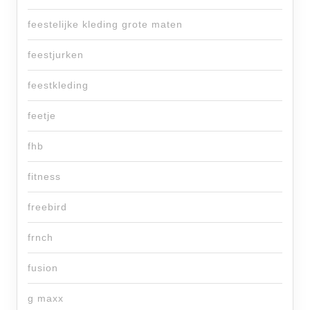
feestelijke kleding grote maten
feestjurken
feestkleding
feetje
fhb
fitness
freebird
frnch
fusion
g maxx