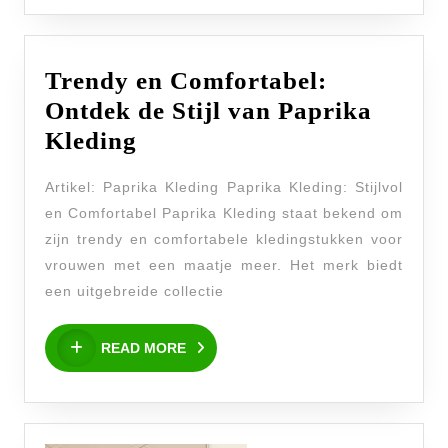
Trendy en Comfortabel:
Ontdek de Stijl van Paprika
Trendy
Kleding
en
Artikel: Paprika Kleding Paprika Kleding: Stijlvol
Comfortabel:
en Comfortabel Paprika Kleding staat bekend om
Ontdek
zijn trendy en comfortabele kledingstukken voor
de
vrouwen met een maatje meer. Het merk biedt
Stijl
een uitgebreide collectie
van
READ
Paprika
READ MORE
MORE
Kleding