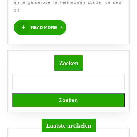
Kleding
en je garderobe te vernieuwen zonder de deur
Online
uit
–
READ
Ontdek
READ MORE
MORE
Jouw
Stijl!
Zoeken
Zoeken
Laatste artikelen