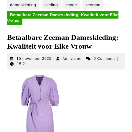
dameskleding
,
kleding
,
mode
,
zeeman
Betaalbare Zeeman Dameskleding: Kwaliteit voor Elke
Vrouw
Betaalbare Zeeman Dameskleding:
Kwaliteit voor Elke Vrouw
15
fair-
15 november 2025
|
fair-vision
|
0 Comment
|
november
vision
15:21
2025