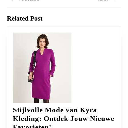
navigatie
Previous
Next
Related Post
post:
post:
Stijlvolle Mode van Kyra
Kleding: Ontdek Jouw Nieuwe
Stijlvolle
Favorieten!