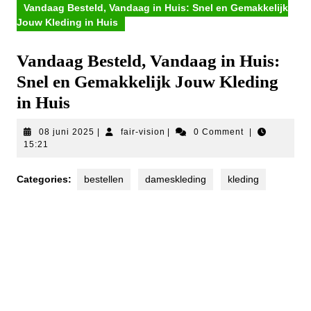
Vandaag Besteld, Vandaag in Huis: Snel en Gemakkelijk
Jouw Kleding in Huis
Vandaag Besteld, Vandaag in Huis:
Snel en Gemakkelijk Jouw Kleding
in Huis
08
fair-
08 juni 2025
|
fair-vision
|
0 Comment
|
juni
vision
15:21
2025
Categories:
bestellen
dameskleding
kleding