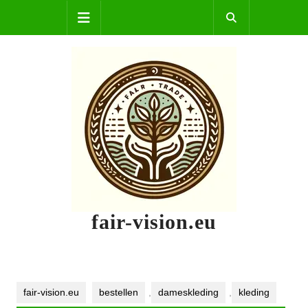
Skip
Open
to
content
Button
fair-vision.eu
fair-vision.eu
bestellen
,
dameskleding
,
kleding