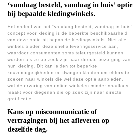
‘vandaag besteld, vandaag in huis’ optie
bij bepaalde kledingwinkels.
Het nadeel van het “vandaag besteld, vandaag in huis”
concept voor kleding is de beperkte beschikbaarheid
van deze optie bij bepaalde kledingwinkels. Niet alle
winkels bieden deze snelle leveringsservice aan,
waardoor consumenten soms teleurgesteld kunnen
worden als ze op zoek zijn naar directe bezorging van
hun kleding. Dit kan leiden tot beperkte
keuzemogelijkheden en dwingen klanten om elders te
zoeken naar winkels die wel deze optie aanbieden,
wat de ervaring van online winkelen minder naadloos
maakt voor diegenen die op zoek zijn naar directe
gratificatie.
Kans op miscommunicatie of
vertragingen bij het afleveren op
dezelfde dag.