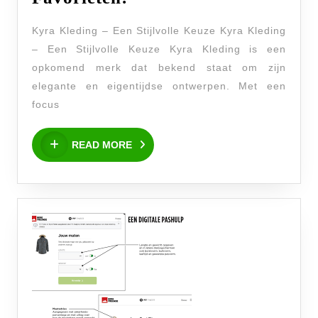
Mode
Kyra Kleding – Een Stijlvolle Keuze Kyra Kleding
van
– Een Stijlvolle Keuze Kyra Kleding is een
Kyra
opkomend merk dat bekend staat om zijn
Kleding:
elegante en eigentijdse ontwerpen. Met een
Ontdek
focus
Jouw
READ
Nieuwe
READ MORE
MORE
Favorieten!