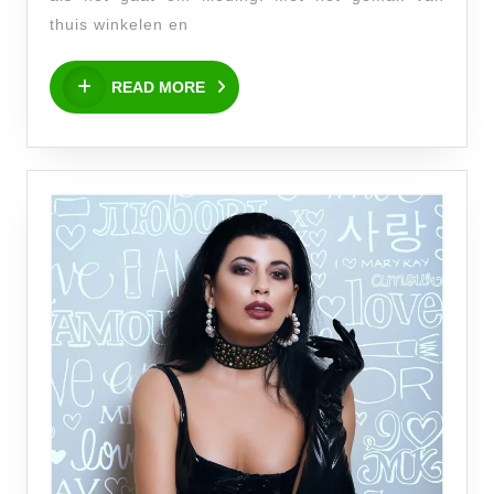
met
thuis winkelen en
Afterpay
READ
READ MORE
MORE