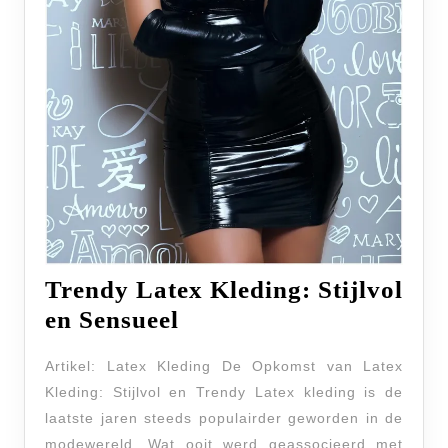
Trendy Latex Kleding: Stijlvol
Trendy
en Sensueel
Latex
Artikel: Latex Kleding De Opkomst van Latex
Kleding:
Kleding: Stijlvol en Trendy Latex kleding is de
Stijlvol
laatste jaren steeds populairder geworden in de
en
modewereld. Wat ooit werd geassocieerd met