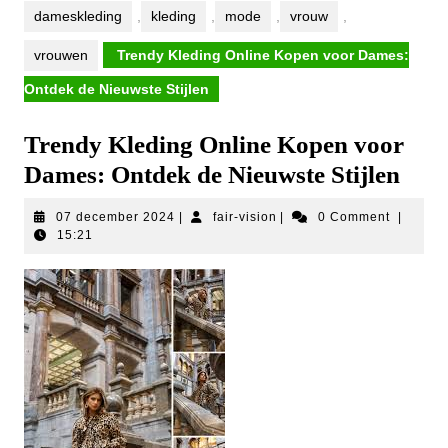
dameskleding
,
kleding
,
mode
,
vrouw
,
vrouwen
Trendy Kleding Online Kopen voor Dames:
Ontdek de Nieuwste Stijlen
Trendy Kleding Online Kopen voor
Dames: Ontdek de Nieuwste Stijlen
07
fair-
07 december 2024
|
fair-vision
|
0 Comment
|
december
vision
15:21
2024