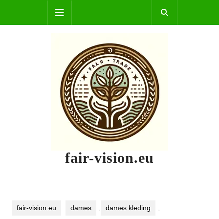
Skip
Open
to
content
Button
fair-vision.eu
fair-vision.eu
dames
,
dames kleding
,