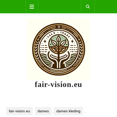
Skip
Open
to
content
Button
fair-vision.eu
fair-vision.eu
dames
,
dames kleding
,