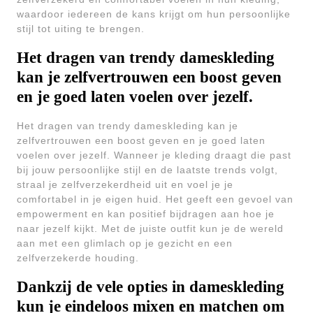
waardoor iedereen de kans krijgt om hun persoonlijke
stijl tot uiting te brengen.
Het dragen van trendy dameskleding
kan je zelfvertrouwen een boost geven
en je goed laten voelen over jezelf.
Het dragen van trendy dameskleding kan je
zelfvertrouwen een boost geven en je goed laten
voelen over jezelf. Wanneer je kleding draagt die past
bij jouw persoonlijke stijl en de laatste trends volgt,
straal je zelfverzekerdheid uit en voel je je
comfortabel in je eigen huid. Het geeft een gevoel van
empowerment en kan positief bijdragen aan hoe je
naar jezelf kijkt. Met de juiste outfit kun je de wereld
aan met een glimlach op je gezicht en een
zelfverzekerde houding.
Dankzij de vele opties in dameskleding
kun je eindeloos mixen en matchen om