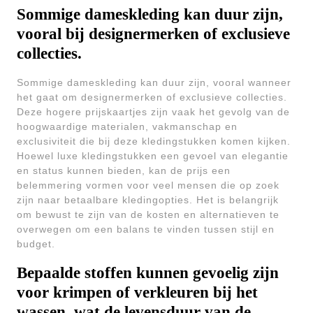
Sommige dameskleding kan duur zijn,
vooral bij designermerken of exclusieve
collecties.
Sommige dameskleding kan duur zijn, vooral wanneer
het gaat om designermerken of exclusieve collecties.
Deze hogere prijskaartjes zijn vaak het gevolg van de
hoogwaardige materialen, vakmanschap en
exclusiviteit die bij deze kledingstukken komen kijken.
Hoewel luxe kledingstukken een gevoel van elegantie
en status kunnen bieden, kan de prijs een
belemmering vormen voor veel mensen die op zoek
zijn naar betaalbare kledingopties. Het is belangrijk
om bewust te zijn van de kosten en alternatieven te
overwegen om een balans te vinden tussen stijl en
budget.
Bepaalde stoffen kunnen gevoelig zijn
voor krimpen of verkleuren bij het
wassen, wat de levensduur van de