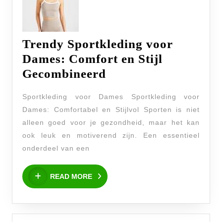
Trendy Sportkleding voor
Dames: Comfort en Stijl
Trendy
Gecombineerd
Sportkleding
Sportkleding voor Dames Sportkleding voor
voor
Dames: Comfortabel en Stijlvol Sporten is niet
Dames:
alleen goed voor je gezondheid, maar het kan
Comfort
ook leuk en motiverend zijn. Een essentieel
en
onderdeel van een
Stijl
READ
Gecombineerd
READ MORE
MORE