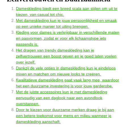
Dameskleding biedt een breed scala aan stijlen om uit te
kiezen, van casual tot chic.
Met dameskleding kun je jouw persoonlijkheid en smaak
op een unieke manier tot uiting brengen.
Kleding voor dames is verkrijgbaar in verschillende maten
en pasvormen, zodat er voor elk lichaamstype iets
passends is.
Het dragen van trendy dameskleding kan je
zelfvertrouwen een boost geven en je goed laten voelen
over jezelf.
Dankzij de vele opties in dameskleding kun je eindeloos
mixen en matchen om nieuwe looks te creëren.
Kwalitatieve dameskleding gaat vaak lang mee, waardoor
het een duurzame investering is voor jouw garderobe.
Met de juiste accessoires kun je met dameskleding
eenvoudig van een daglook naar een avondlook
overstappen.
Door te kiezen voor duurzame merken draag je bij aan
een betere toekomst voor mens en milieu wanneer je
dameskleding aanschaft.