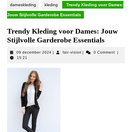
dameskleding
,
kleding
Trendy Kleding voor Dames:
Jouw Stijlvolle Garderobe Essentials
Trendy Kleding voor Dames: Jouw
Stijlvolle Garderobe Essentials
09
fair-
09 december 2024
|
fair-vision
|
0 Comment
|
december
vision
15:21
2024