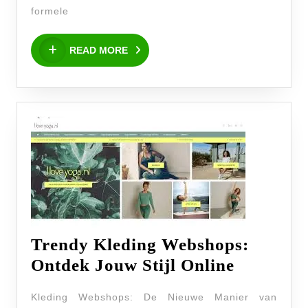
Stijlvolle
formele
Luxe
READ
en
READ MORE
MORE
Vakmanschap
Trendy Kleding Webshops:
Trendy
Ontdek Jouw Stijl Online
Kleding
Kleding Webshops: De Nieuwe Manier van
Webshop