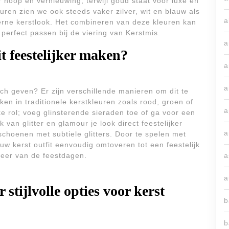
r hoop en vernieuwing, terwijl goud staat voor luxe en
euren zien we ook steeds vaker zilver, wit en blauw als
a
derne kerstlook. Het combineren van deze kleuren kan
e perfect passen bij de viering van Kerstmis.
a
t feestelijker maken?
a
a
touch geven? Er zijn verschillende manieren om dit te
ken in traditionele kerstkleuren zoals rood, groen of
a
e rol; voeg glinsterende sieraden toe of ga voor een
van glitter en glamour je look direct feestelijker
a
choenen met subtiele glitters. Door te spelen met
uw kerst outfit eenvoudig omtoveren tot een feestelijk
sfeer van de feestdagen.
a
a
stijlvolle opties voor kerst
b
b