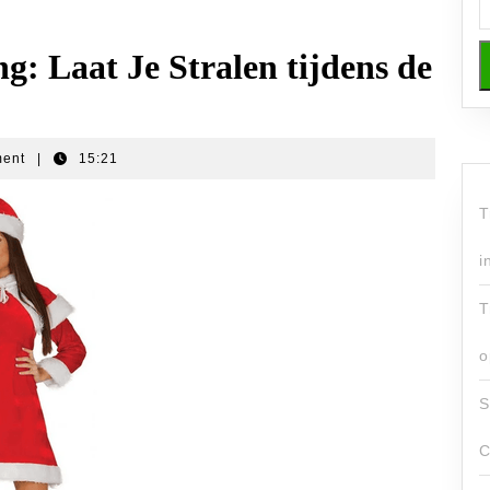
ng: Laat Je Stralen tijdens de
ment
|
15:21
T
i
T
o
S
C