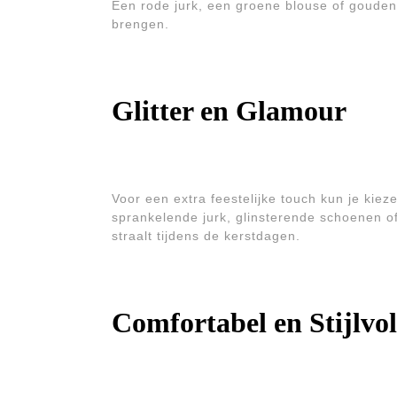
Een rode jurk, een groene blouse of gouden
brengen.
Glitter en Glamour
Voor een extra feestelijke touch kun je kiez
sprankelende jurk, glinsterende schoenen o
straalt tijdens de kerstdagen.
Comfortabel en Stijlvol