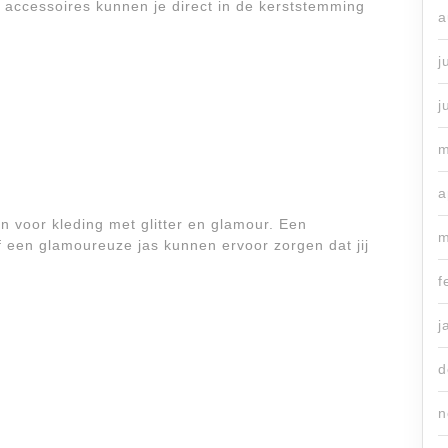
 accessoires kunnen je direct in de kerststemming
a
j
j
m
a
en voor kleding met glitter en glamour. Een
m
f een glamoureuze jas kunnen ervoor zorgen dat jij
f
j
d
n