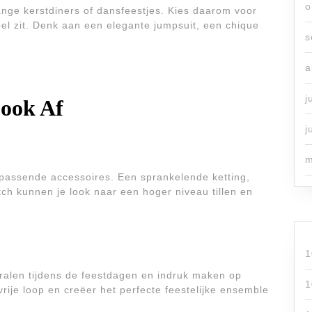
o
 lange kerstdiners of dansfeestjes. Kies daarom voor
bel zit. Denk aan een elegante jumpsuit, een chique
s
a
j
Look Af
j
m
ijpassende accessoires. Een sprankelende ketting,
utch kunnen je look naar een hoger niveau tillen en
1
stralen tijdens de feestdagen en indruk maken op
1
vrije loop en creëer het perfecte feestelijke ensemble