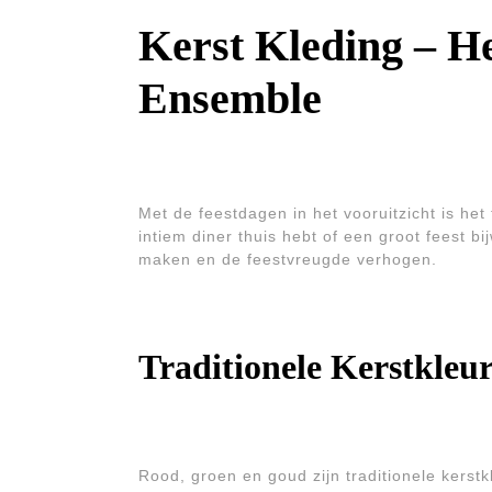
Kerst Kleding – He
Ensemble
Met de feestdagen in het vooruitzicht is het 
intiem diner thuis hebt of een groot feest bi
maken en de feestvreugde verhogen.
Traditionele Kerstkleu
Rood, groen en goud zijn traditionele kerstk