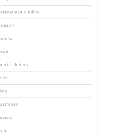
lternatieve kleding
mazon
mbika
nwb
parte kleding
rket
sos
ustralian
abista
aby