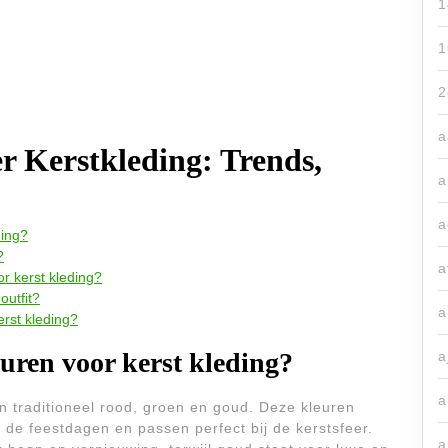
1
1
2
a
r Kerstkleding: Trends,
a
a
ding?
?
a
or kerst kleding?
outfit?
a
erst kleding?
euren voor kerst kleding?
a
a
jn traditioneel rood, groen en goud. Deze kleuren
de feestdagen en passen perfect bij de kerstsfeer.
a