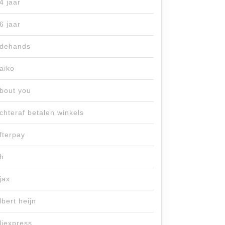
4 jaar
6 jaar
dehands
aiko
bout you
chteraf betalen winkels
fterpay
h
jax
lbert heijn
liexpress