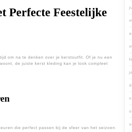
j
t Perfecte Feestelijke
m
a
m
tijd om na te denken over je kerstoutfit. Of je nu een
f
jwoont, de juiste kerst kleding kan je look compleet
j
d
ren
n
o
s
leuren die perfect passen bij de sfeer van het seizoen.