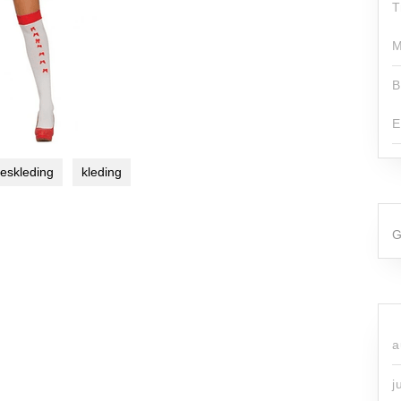
T
M
B
E
eskleding
kleding
G
a
j