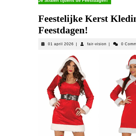
Je Stralen tijdens de Feestdagen!
Feestelijke Kerst Kledi
Feestdagen!
01
fair-
01 april 2026
|
fair-vision
|
0 Com
april
vision
2026