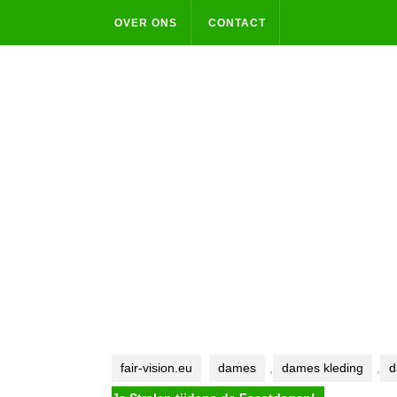
Skip
OVER ONS
CONTACT
to
content
fair-vision.eu
dames
,
dames kleding
,
d