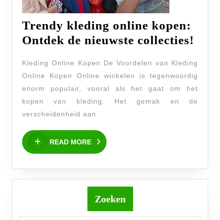
Trendy kleding online kopen:
Tre
Ontdek de nieuwste collecties!
kled
Kleding Online Kopen De Voordelen van Kleding
onli
Online Kopen Online winkelen is tegenwoordig
kope
enorm populair, vooral als het gaat om het
Ont
kopen van kleding. Het gemak en de
de
verscheidenheid aan
nieu
READ
colle
READ MORE
MORE
Zoeken