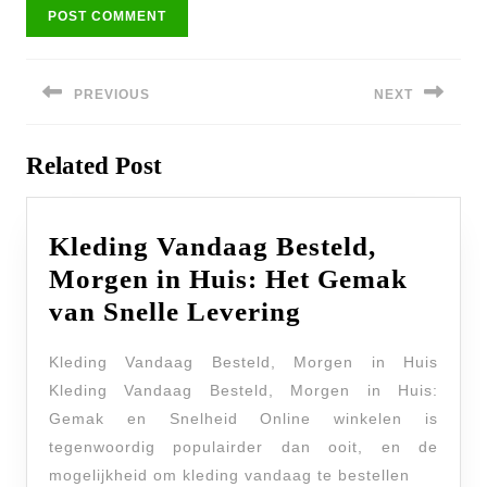
Bericht
navigatie
PREVIOUS
NEXT
Previous
Next
Related Post
post:
post:
Kleding Vandaag Besteld,
Morgen in Huis: Het Gemak
Kleding
van Snelle Levering
Vandaag
Kleding Vandaag Besteld, Morgen in Huis
Besteld,
Kleding Vandaag Besteld, Morgen in Huis:
Morgen
Gemak en Snelheid Online winkelen is
in
tegenwoordig populairder dan ooit, en de
Huis:
mogelijkheid om kleding vandaag te bestellen