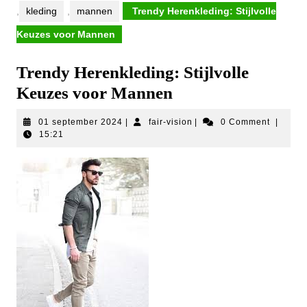
,
kleding
,
mannen
Trendy Herenkleding: Stijlvolle
Keuzes voor Mannen
Trendy Herenkleding: Stijlvolle
Keuzes voor Mannen
01
fair-
01 september 2024
|
fair-vision
|
0 Comment
|
september
vision
15:21
2024