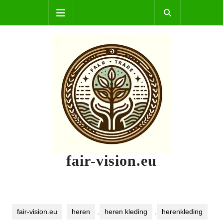
Skip
Open
to
content
Button
fair-vision.eu
fair-vision.eu
heren
,
heren kleding
,
herenkleding