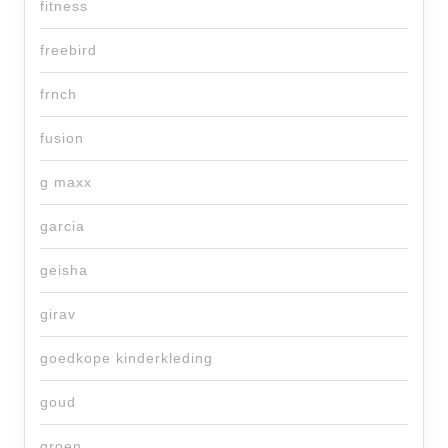
fitness
freebird
frnch
fusion
g maxx
garcia
geisha
girav
goedkope kinderkleding
goud
groen