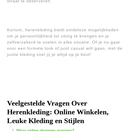
straat te observeren.
Kortom, herenkleding biedt eindeloze mogelijkheden
om je persoonlijkheid tot uiting te brengen en je
zelfverzekerd te voelen in elke situatie. Of je nu gaat
voor een formele look of juist casual wilt gaan, met de
juiste kleding voel jij je altijd op je best!
Veelgestelde Vragen Over
Herenkleding: Online Winkelen,
Leuke Kleding en Stijlen
Waar online shoppen mannen?