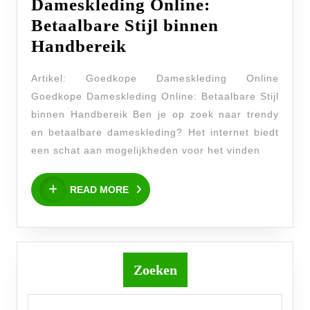
Dameskleding Online:
Betaalbare Stijl binnen
Trendy
Handbereik
Goedkope
Artikel: Goedkope Dameskleding Online
Dameskleding
Goedkope Dameskleding Online: Betaalbare Stijl
Online:
binnen Handbereik Ben je op zoek naar trendy
Betaalbare
en betaalbare dameskleding? Het internet biedt
Stijl
een schat aan mogelijkheden voor het vinden
binnen
READ
Handbereik
READ MORE
MORE
Zoeken