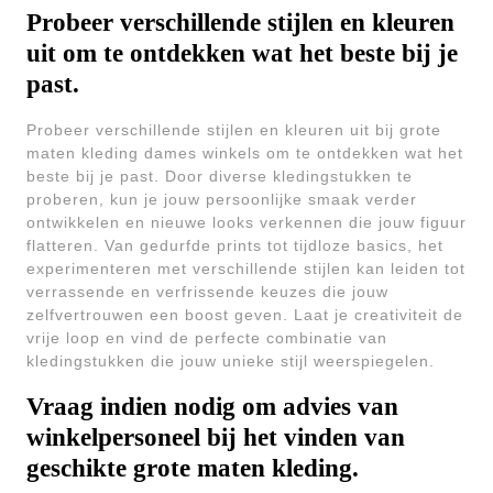
Probeer verschillende stijlen en kleuren
uit om te ontdekken wat het beste bij je
past.
Probeer verschillende stijlen en kleuren uit bij grote
maten kleding dames winkels om te ontdekken wat het
beste bij je past. Door diverse kledingstukken te
proberen, kun je jouw persoonlijke smaak verder
ontwikkelen en nieuwe looks verkennen die jouw figuur
flatteren. Van gedurfde prints tot tijdloze basics, het
experimenteren met verschillende stijlen kan leiden tot
verrassende en verfrissende keuzes die jouw
zelfvertrouwen een boost geven. Laat je creativiteit de
vrije loop en vind de perfecte combinatie van
kledingstukken die jouw unieke stijl weerspiegelen.
Vraag indien nodig om advies van
winkelpersoneel bij het vinden van
geschikte grote maten kleding.