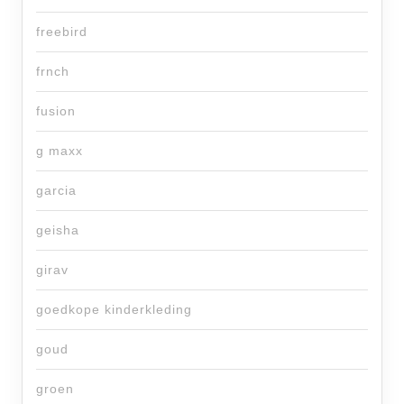
freebird
frnch
fusion
g maxx
garcia
geisha
girav
goedkope kinderkleding
goud
groen