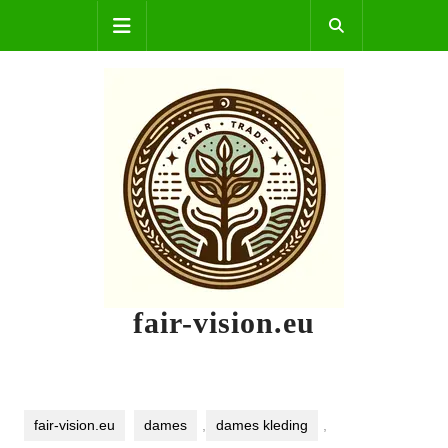
Skip
Open
to
content
Button
fair-vision.eu
fair-vision.eu
dames
,
dames kleding
,