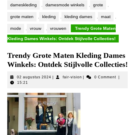
dameskleding
,
damesmode winkels
,
grote
,
grote maten
,
kleding
,
kleding dames
,
maat
,
mode
,
vrouw
,
vrouwen
Trendy Grote Maten
Kleding Dames Winkels: Ontdek Stijlvolle Collecties!
Trendy Grote Maten Kleding Dames
Winkels: Ontdek Stijlvolle Collecties!
02
fair-
02 augustus 2024
|
fair-vision
|
0 Comment
|
augustus
vision
15:21
2024