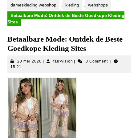
dameskleding webshop
,
kleding
,
webshops
Betaalbare Mode: Ontdek de Beste Goedkope Kleding
Sites
Betaalbare Mode: Ontdek de Beste
Goedkope Kleding Sites
20
fair-
20 mei 2026
|
fair-vision
|
0 Comment
|
mei
vision
15:21
2026