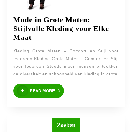
Mode in Grote Maten:
Stijlvolle Kleding voor Elke
Mode
Maat
in
Kleding Grote Maten – Comfort en Stijl voor
Grote
Iedereen Kleding Grote Maten – Comfort en Stijl
Maten:
voor Iedereen Steeds meer mensen ontdekken
Stijlvolle
de diversiteit en schoonheid van kleding in grote
Kleding
READ
voor
READ MORE
MORE
Elke
Maat
Zoeken