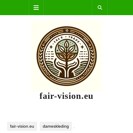
Skip
Open
to
content
Button
fair-vision.eu
fair-vision.eu
dameskleding
,