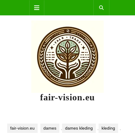
Skip
Open
to
content
Button
fair-vision.eu
fair-vision.eu
dames
,
dames kleding
,
kleding
,