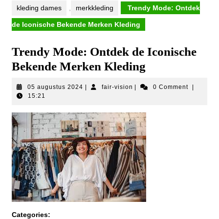
kleding dames
,
merkkleding
Trendy Mode: Ontdek
de Iconische Bekende Merken Kleding
Trendy Mode: Ontdek de Iconische
Bekende Merken Kleding
05
fair-
05 augustus 2024
|
fair-vision
|
0 Comment
|
augustus
vision
15:21
2024
Categories: