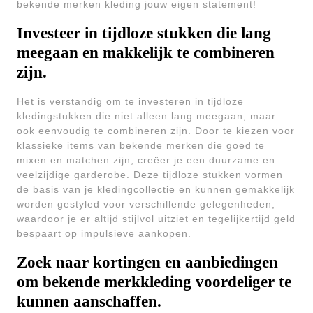
bekende merken kleding jouw eigen statement!
Investeer in tijdloze stukken die lang
meegaan en makkelijk te combineren
zijn.
Het is verstandig om te investeren in tijdloze
kledingstukken die niet alleen lang meegaan, maar
ook eenvoudig te combineren zijn. Door te kiezen voor
klassieke items van bekende merken die goed te
mixen en matchen zijn, creëer je een duurzame en
veelzijdige garderobe. Deze tijdloze stukken vormen
de basis van je kledingcollectie en kunnen gemakkelijk
worden gestyled voor verschillende gelegenheden,
waardoor je er altijd stijlvol uitziet en tegelijkertijd geld
bespaart op impulsieve aankopen.
Zoek naar kortingen en aanbiedingen
om bekende merkkleding voordeliger te
kunnen aanschaffen.