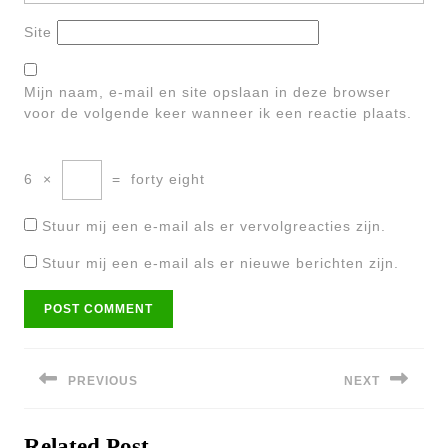
Site
Mijn naam, e-mail en site opslaan in deze browser
voor de volgende keer wanneer ik een reactie plaats.
6
×
=
forty eight
Stuur mij een e-mail als er vervolgreacties zijn.
Stuur mij een e-mail als er nieuwe berichten zijn.
Bericht
navigatie
PREVIOUS
NEXT
Previous
Next
Related Post