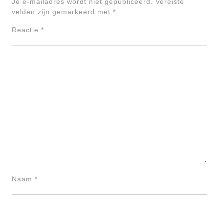
Je e-mailadres wordt niet gepubliceerd.
Vereiste
velden zijn gemarkeerd met
*
Reactie
*
Naam
*