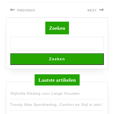
Bericht
navigatie
PREVIOUS
NEXT
Previous
Next
post:
post:
Zoeken
Zoeken
Laatste artikelen
Stijlvolle Kleding voor Lange Vrouwen
Trendy Nike Sportkleding: Comfort en Stijl in één!