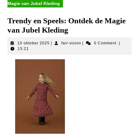
Magie van Jubel Kleding
Trendy en Speels: Ontdek de Magie
van Jubel Kleding
10
fair-
10 oktober 2025
|
fair-vision
|
0 Comment
|
oktober
vision
15:21
2025