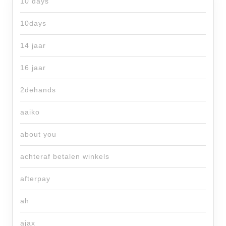
10 days
10days
14 jaar
16 jaar
2dehands
aaiko
about you
achteraf betalen winkels
afterpay
ah
ajax