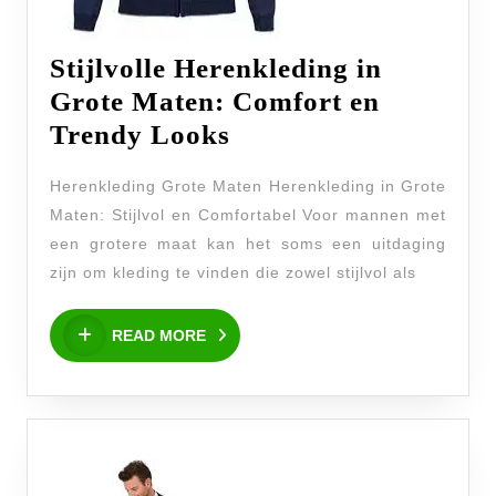
Stijlvolle Herenkleding in
Grote Maten: Comfort en
Stijlvolle
Trendy Looks
Herenkleding
Herenkleding Grote Maten Herenkleding in Grote
in
Maten: Stijlvol en Comfortabel Voor mannen met
Grote
een grotere maat kan het soms een uitdaging
Maten:
zijn om kleding te vinden die zowel stijlvol als
Comfort
READ
en
READ MORE
MORE
Trendy
Looks