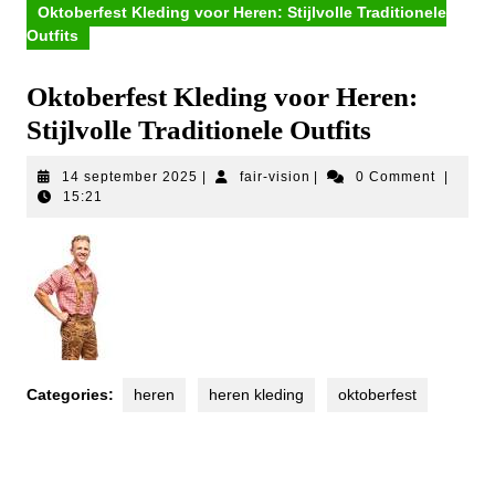
Oktoberfest Kleding voor Heren: Stijlvolle Traditionele
Outfits
Oktoberfest Kleding voor Heren:
Stijlvolle Traditionele Outfits
14
fair-
14 september 2025
|
fair-vision
|
0 Comment
|
september
vision
15:21
2025
Categories:
heren
heren kleding
oktoberfest