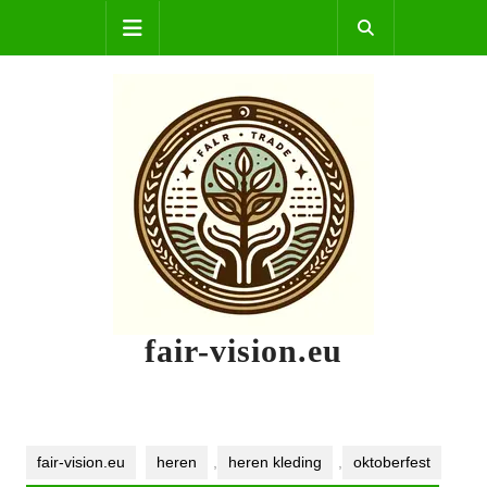
Skip
Open
to
content
Button
fair-vision.eu
fair-vision.eu
heren
,
heren kleding
,
oktoberfest