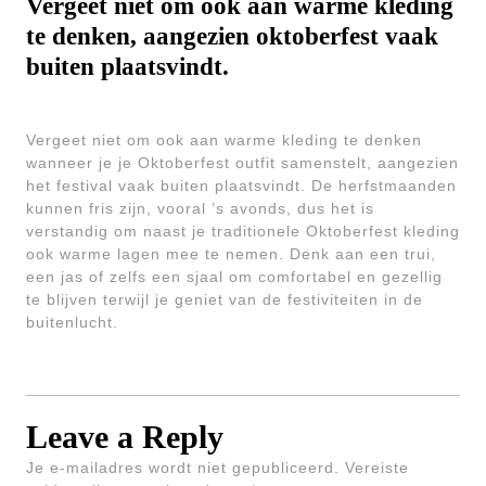
Vergeet niet om ook aan warme kleding
te denken, aangezien oktoberfest vaak
buiten plaatsvindt.
Vergeet niet om ook aan warme kleding te denken
wanneer je je Oktoberfest outfit samenstelt, aangezien
het festival vaak buiten plaatsvindt. De herfstmaanden
kunnen fris zijn, vooral ’s avonds, dus het is
verstandig om naast je traditionele Oktoberfest kleding
ook warme lagen mee te nemen. Denk aan een trui,
een jas of zelfs een sjaal om comfortabel en gezellig
te blijven terwijl je geniet van de festiviteiten in de
buitenlucht.
Leave a Reply
Je e-mailadres wordt niet gepubliceerd.
Vereiste