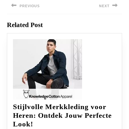
navigatie
PREVIOUS
NEXT
Previous
Next
Related Post
post:
post:
Stijlvolle Merkkleding voor
Heren: Ontdek Jouw Perfecte
Stijlvolle
Look!