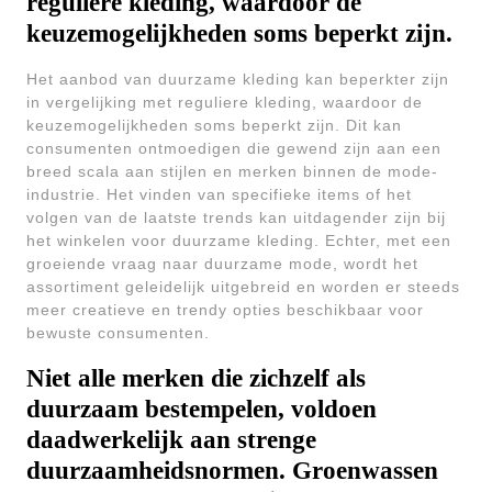
reguliere kleding, waardoor de
keuzemogelijkheden soms beperkt zijn.
Het aanbod van duurzame kleding kan beperkter zijn
in vergelijking met reguliere kleding, waardoor de
keuzemogelijkheden soms beperkt zijn. Dit kan
consumenten ontmoedigen die gewend zijn aan een
breed scala aan stijlen en merken binnen de mode-
industrie. Het vinden van specifieke items of het
volgen van de laatste trends kan uitdagender zijn bij
het winkelen voor duurzame kleding. Echter, met een
groeiende vraag naar duurzame mode, wordt het
assortiment geleidelijk uitgebreid en worden er steeds
meer creatieve en trendy opties beschikbaar voor
bewuste consumenten.
Niet alle merken die zichzelf als
duurzaam bestempelen, voldoen
daadwerkelijk aan strenge
duurzaamheidsnormen. Groenwassen