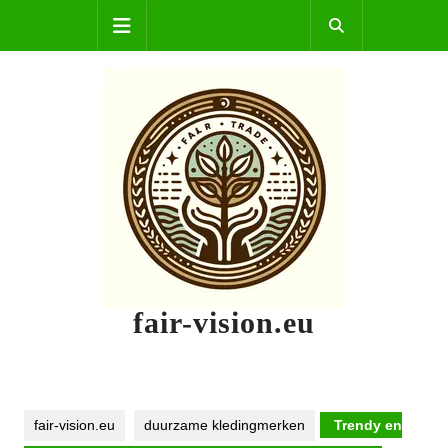
Skip
Open
to
content
Button
fair-vision.eu
fair-vision.eu
duurzame kledingmerken
Trendy en