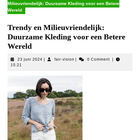
Milieuvriendelijk: Duurzame Kleding voor een Betere
Wereld
Trendy en Milieuvriendelijk:
Duurzame Kleding voor een Betere
Wereld
23
fair-
23 juni 2024
|
fair-vision
|
0 Comment
|
juni
vision
15:21
2024