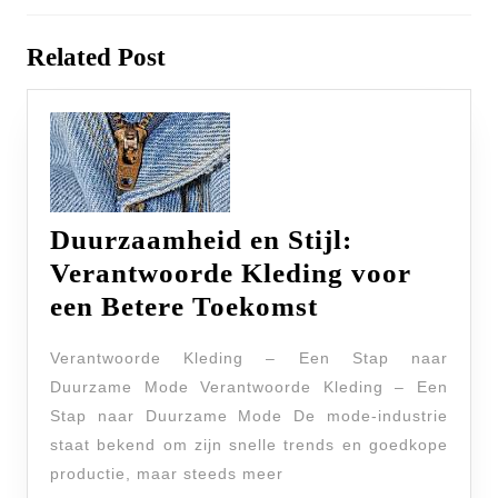
Previous
Next
Related Post
post:
post:
Duurzaamheid en Stijl:
Verantwoorde Kleding voor
Duurzaamhei
een Betere Toekomst
en
Verantwoorde Kleding – Een Stap naar
Stijl:
Duurzame Mode Verantwoorde Kleding – Een
Verantwoord
Stap naar Duurzame Mode De mode-industrie
Kleding
staat bekend om zijn snelle trends en goedkope
voor
productie, maar steeds meer