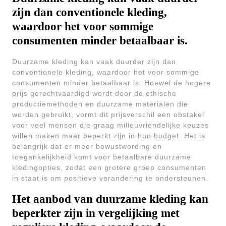
zijn dan conventionele kleding,
waardoor het voor sommige
consumenten minder betaalbaar is.
Duurzame kleding kan vaak duurder zijn dan
conventionele kleding, waardoor het voor sommige
consumenten minder betaalbaar is. Hoewel de hogere
prijs gerechtvaardigd wordt door de ethische
productiemethoden en duurzame materialen die
worden gebruikt, vormt dit prijsverschil een obstakel
voor veel mensen die graag milieuvriendelijke keuzes
willen maken maar beperkt zijn in hun budget. Het is
belangrijk dat er meer bewustwording en
toegankelijkheid komt voor betaalbare duurzame
kledingopties, zodat een grotere groep consumenten
in staat is om positieve verandering te ondersteunen.
Het aanbod van duurzame kleding kan
beperkter zijn in vergelijking met