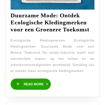
Duurzame Mode: Ontdek
Ecologische Kledingmerken
Duur
voor een Groenere Toekomst
Mode
Ecologische Kledingmerken Ecologische
Ontd
Kledingmerken: Duurzame Mode voor een
Ecolo
Betere Toekomst De mode-industrie heeft een
Kled
aanzienlijke impact op het milieu en de
voor
arbeidsomstandigheden wereldwijd. Gelukkig zijn
een
er steeds meer ecologische kledingmerken
Groe
READ
READ MORE
Toek
MORE