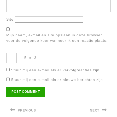
Site
Mijn naam, e-mail en site opslaan in deze browser
voor de volgende keer wanneer ik een reactie plaats.
−
5
=
3
Stuur mij een e-mail als er vervolgreacties zijn.
Stuur mij een e-mail als er nieuwe berichten zijn.
Bericht
navigatie
PREVIOUS
NEXT