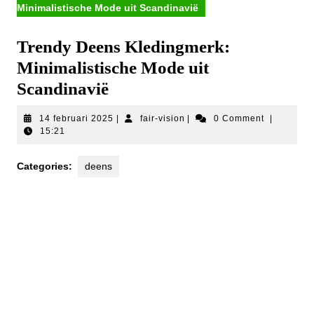
Minimalistische Mode uit Scandinavië
Trendy Deens Kledingmerk:
Minimalistische Mode uit
Scandinavië
14
fair-
14 februari 2025
|
fair-vision
|
0 Comment
|
februari
vision
15:21
2025
Categories:
deens