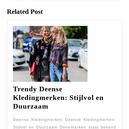
Previous
Next
Related Post
post:
post:
Trendy Deense
Kledingmerken: Stijlvol en
Trendy
Duurzaam
Deense
Deense Kledingmerken Deense Kledingmerken:
Kledingmerken:
Stijlvol en Duurzaam Denemarken staat bekend