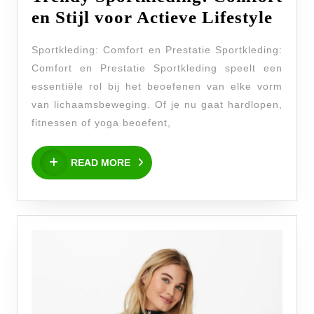
Tren
en Stijl voor Actieve Lifestyle
Spor
Sportkleding: Comfort en Prestatie Sportkleding:
Comf
Comfort en Prestatie Sportkleding speelt een
en
essentiële rol bij het beoefenen van elke vorm
Stijl
van lichaamsbeweging. Of je nu gaat hardlopen,
voor
fitnessen of yoga beoefent,
Acti
READ
Lifes
READ MORE
MORE