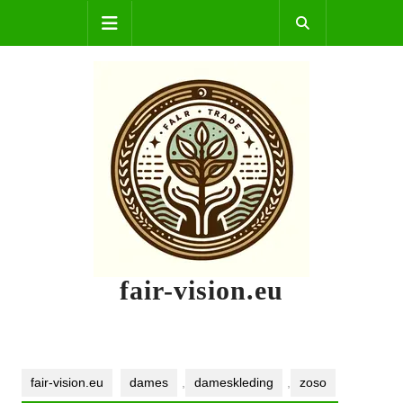
Skip
Open
to
content
Button
fair-vision.eu
fair-vision.eu
dames
,
dameskleding
,
zoso