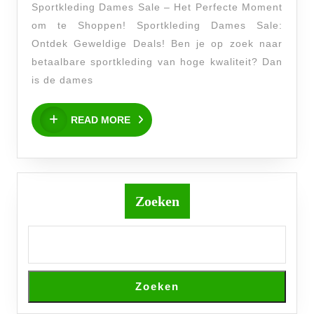
Sportkleding Dames Sale – Het Perfecte Moment
in
om te Shoppen! Sportkleding Dames Sale:
de
Ontdek Geweldige Deals! Ben je op zoek naar
Sportkle
betaalbare sportkleding van hoge kwaliteit? Dan
Dames
is de dames
Sale!
READ
READ MORE
MORE
Zoeken
Zoeken