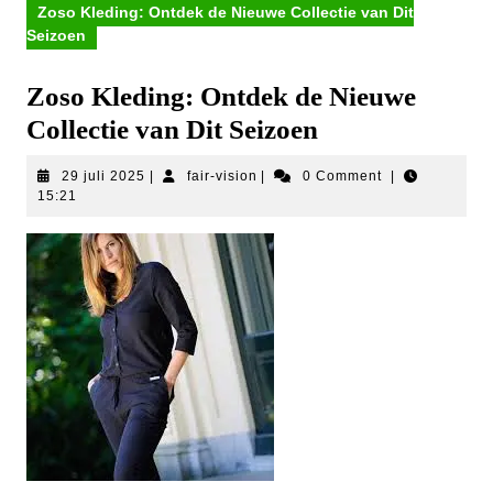
Zoso Kleding: Ontdek de Nieuwe Collectie van Dit
Seizoen
Zoso Kleding: Ontdek de Nieuwe
Collectie van Dit Seizoen
29
fair-
29 juli 2025
|
fair-vision
|
0 Comment
|
juli
vision
15:21
2025