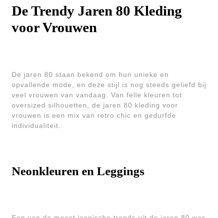
De Trendy Jaren 80 Kleding
voor Vrouwen
De jaren 80 staan bekend om hun unieke en
opvallende mode, en deze stijl is nog steeds geliefd bij
veel vrouwen van vandaag. Van felle kleuren tot
oversized silhouetten, de jaren 80 kleding voor
vrouwen is een mix van retro chic en gedurfde
individualiteit.
Neonkleuren en Leggings
Een van de meest iconische trends uit de jaren 80 was