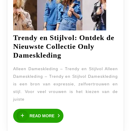
Trendy en Stijlvol: Ontdek de
Nieuwste Collectie Only
Trendy
Dameskleding
en
Alleen Dameskleding – Trendy en Stijlvol Alleen
Stijlvol:
Dameskleding – Trendy en Stijlvol Dameskleding
Ontdek
is een bron van expressie, zelfvertrouwen en
de
stijl. Voor veel vrouwen is het kiezen van de
Nieuwste
juiste
Collectie
READ
Only
READ MORE
MORE
Dameskleding