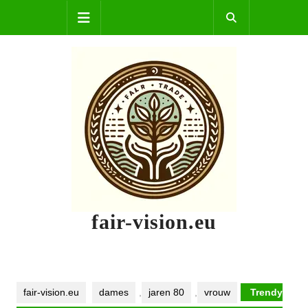
Skip
Open
to
content
Button
fair-vision.eu
fair-vision.eu
dames
,
jaren 80
,
vrouw
Trendy