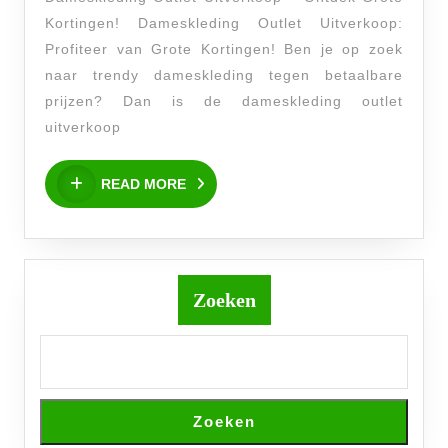
bij
Kortingen! Dameskleding Outlet Uitverkoop:
Dameskl
Profiteer van Grote Kortingen! Ben je op zoek
Outlet
naar trendy dameskleding tegen betaalbare
Uitverk
prijzen? Dan is de dameskleding outlet
–
uitverkoop
Mis
READ
READ MORE
het
MORE
niet!
Zoeken
Zoeken