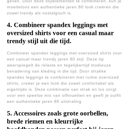
geven. Door deze stijlelementen te combineren, kun je
moeiteloos een authentieke jaren 80 look creëren die
zowel trendy als nostalgisch is.
4. Combineer spandex leggings met
oversized shirts voor een casual maar
trendy stijl uit die tijd.
Combineer spandex leggings met oversized shirts voor
een casual maar trendy jaren 80 stijl. Deze tip
weerspiegelt de relaxte en tegelijkertijd modieuze
benadering van kleding in die tijd. Door strakke
spandex leggings te combineren met ruime oversized
shirts, creëer je een look die zowel comfortabel als
eigentijds is. Deze combinatie van strak en los zorgt
voor een speelse mix van silhouetten en geeft je outfit
een authentieke jaren 80 uitstraling.
5. Accessoires zoals grote oorbellen,
brede riemen en kleurrijke