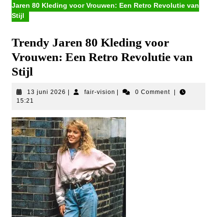
Jaren 80 Kleding voor Vrouwen: Een Retro Revolutie van
Stijl
Trendy Jaren 80 Kleding voor
Vrouwen: Een Retro Revolutie van
Stijl
13
fair-
13 juni 2026
|
fair-vision
|
0 Comment
|
juni
vision
15:21
2026