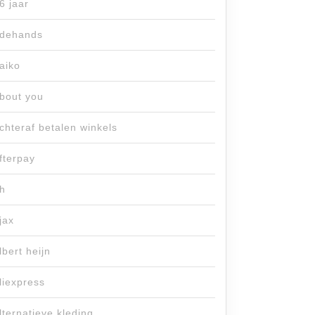
6 jaar
dehands
aiko
bout you
chteraf betalen winkels
fterpay
h
jax
lbert heijn
liexpress
lternatieve kleding