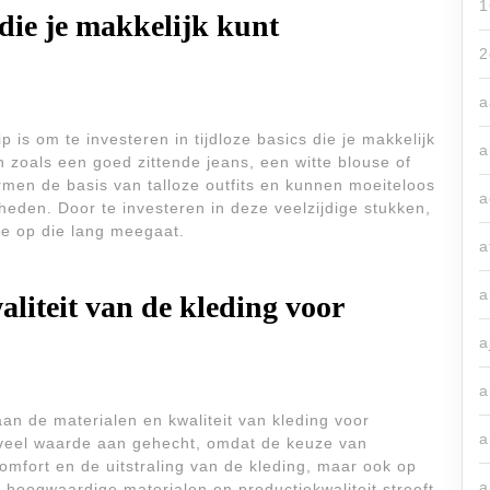
1
s die je makkelijk kunt
2
a
 is om te investeren in tijdloze basics die je makkelijk
a
n zoals een goed zittende jeans, een witte blouse of
ormen de basis van talloze outfits en kunnen moeiteloos
a
eden. Door te investeren in deze veelzijdige stukken,
be op die lang meegaat.
a
a
aliteit van de kleding voor
a
a
an de materialen en kwaliteit van kleding voor
a
 veel waarde aan gehecht, omdat de keuze van
comfort en de uitstraling van de kleding, maar ook op
a
r hoogwaardige materialen en productiekwaliteit streeft