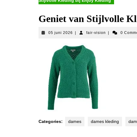
Stijlvolle Kleding bij Enjoy Kleding
Geniet van Stijlvolle K
05
fair-
05 juni 2026
|
fair-vision
|
0 Comm
juni
vision
2026
Categories:
dames
dames kleding
dam