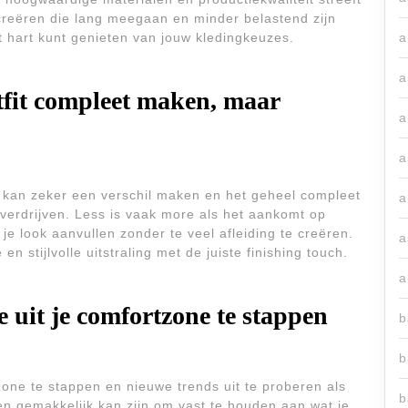
creëren die lang meegaan en minder belastend zijn
t hart kunt genieten van jouw kledingkeuzes.
a
a
tfit compleet maken, maar
a
a
t kan zeker een verschil maken en het geheel compleet
a
overdrijven. Less is vaak more als het aankomt op
 je look aanvullen zonder te veel afleiding te creëren.
a
 stijlvolle uitstraling met de juiste finishing touch.
a
e uit je comfortzone te stappen
b
b
tzone te stappen en nieuwe trends uit te proberen als
b
en gemakkelijk kan zijn om vast te houden aan wat je