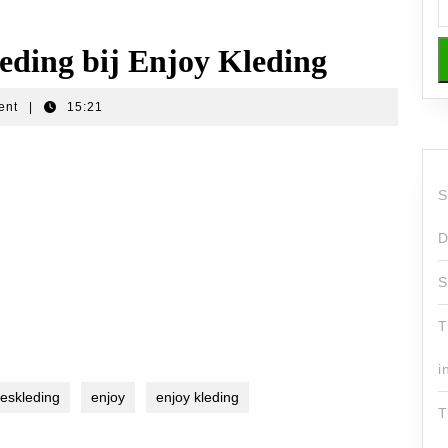
leding bij Enjoy Kleding
ent
|
15:21
S
D
S
T
i
eskleding
enjoy
enjoy kleding
T