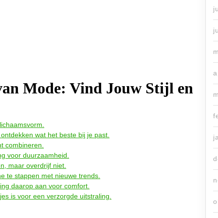
j
j
m
a
van Mode: Vind Jouw Stijl en
m
f
 lichaamsvorm.
ontdekken wat het beste bij je past.
j
unt combineren.
ding voor duurzaamheid.
d
, maar overdrijf niet.
ne te stappen met nieuwe trends.
n
ing daarop aan voor comfort.
jes is voor een verzorgde uitstraling.
o