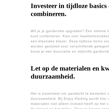
Investeer in tijdloze basic
combineren.
Wil je je garderobe upgraden? Een slimme tip
kunt combineren. Kies voor kwaliteitsstukke
een klassieke blazer. Deze tijdloze items v
worden gestyled voor verschillende gelegenh
bouw je een duurzame en stijlvolle gardero
Let op de materialen en kw
duurzaamheid.
Het is essentieel om aandacht te besteden a
duurzaamheid. Bij Enjoy Kleding wordt hier
materialen niet alleen invloed heeft op het 
de impact op het milieu. Door te kiezen voo