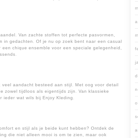
m
a
 vaandel. Van zachte stoffen tot perfecte pasvormen,
m
jn in gedachten. Of je nu op zoek bent naar een casual
ar een chique ensemble voor een speciale gelegenheid,
f
assends.
j
d
 veel aandacht besteed aan stijl. Met oog voor detail
n
 zowel tijdloos als eigentijds zijn. Van klassieke
r ieder wat wils bij Enjoy Kleding.
o
s
fort en stijl als je beide kunt hebben? Ontdek de
a
ing die niet alleen mooi is om te zien, maar ook