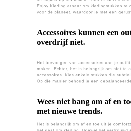
Enjoy Kleding ernaar om kledingstukken te 
voor de planeet, waardoor je met een gerus
Accessoires kunnen een ou
overdrijf niet.
Het toevoegen van accessoires aan je outfi
maken. Echter, het is belangrijk om niet te 
accessoires. Kies enkele stukken die subtiel
Op die manier behoud je een gebalanceerde en
Wees niet bang om af en to
met nieuwe trends.
Het is belangrijk om af en toe uit je comfor
het gaat om kleding. Hoewel het vertrouwd 