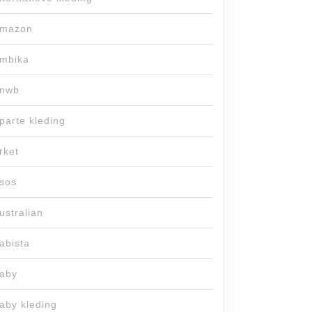
mazon
mbika
nwb
parte kleding
rket
sos
ustralian
abista
aby
aby kleding