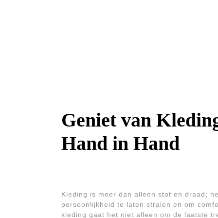
Geniet van Kleding
Hand in Hand
Kleding is meer dan alleen stof en draad; he
persoonlijkheid te laten stralen en om comfo
kleding gaat het niet alleen om de laatste t