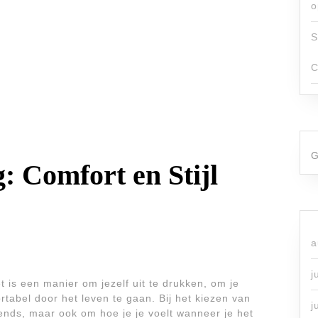
o
S
C
G
: Comfort en Stijl
a
j
t is een manier om jezelf uit te drukken, om je
rtabel door het leven te gaan. Bij het kiezen van
j
rends, maar ook om hoe je je voelt wanneer je het