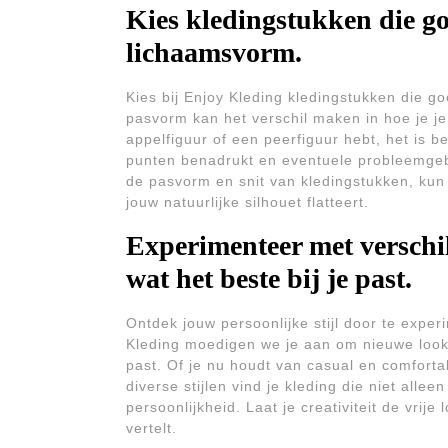
Kies kledingstukken die g
lichaamsvorm.
Kies bij Enjoy Kleding kledingstukken die g
pasvorm kan het verschil maken in hoe je je 
appelfiguur of een peerfiguur hebt, het is b
punten benadrukt en eventuele probleemgeb
de pasvorm en snit van kledingstukken, kun j
jouw natuurlijke silhouet flatteert.
Experimenteer met verschil
wat het beste bij je past.
Ontdek jouw persoonlijke stijl door te exper
Kleding moedigen we je aan om nieuwe looks 
past. Of je nu houdt van casual en comfortab
diverse stijlen vind je kleding die niet alleen
persoonlijkheid. Laat je creativiteit de vri
vertelt.