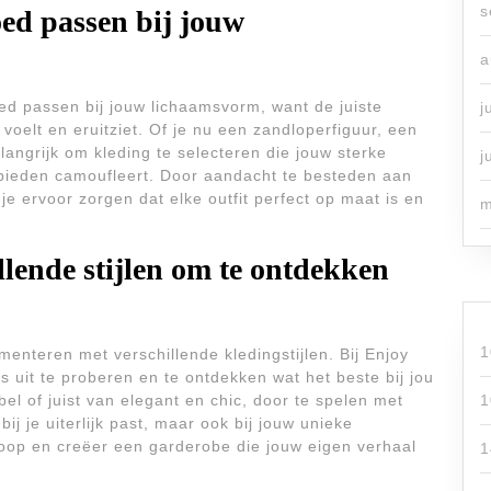
s
oed passen bij jouw
a
oed passen bij jouw lichaamsvorm, want de juiste
j
voelt en eruitziet. Of je nu een zandloperfiguur, een
elangrijk om kleding te selecteren die jouw sterke
j
ieden camoufleert. Door aandacht te besteden aan
e ervoor zorgen dat elke outfit perfect op maat is en
m
lende stijlen om te ontdekken
1
imenteren met verschillende kledingstijlen. Bij Enjoy
uit te proberen en te ontdekken wat het beste bij jou
el of juist van elegant en chic, door te spelen met
1
 bij je uiterlijk past, maar ook bij jouw unieke
je loop en creëer een garderobe die jouw eigen verhaal
1