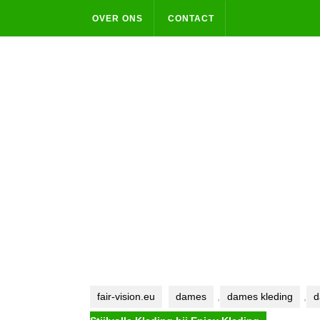
Skip
OVER ONS
CONTACT
to
content
fair-vision.eu
dames
,
dames kleding
,
d