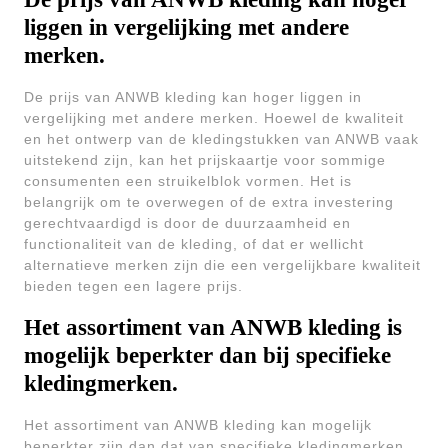
liggen in vergelijking met andere
merken.
De prijs van ANWB kleding kan hoger liggen in
vergelijking met andere merken. Hoewel de kwaliteit
en het ontwerp van de kledingstukken van ANWB vaak
uitstekend zijn, kan het prijskaartje voor sommige
consumenten een struikelblok vormen. Het is
belangrijk om te overwegen of de extra investering
gerechtvaardigd is door de duurzaamheid en
functionaliteit van de kleding, of dat er wellicht
alternatieve merken zijn die een vergelijkbare kwaliteit
bieden tegen een lagere prijs.
Het assortiment van ANWB kleding is
mogelijk beperkter dan bij specifieke
kledingmerken.
Het assortiment van ANWB kleding kan mogelijk
beperkter zijn dan dat van specifieke kledingmerken.