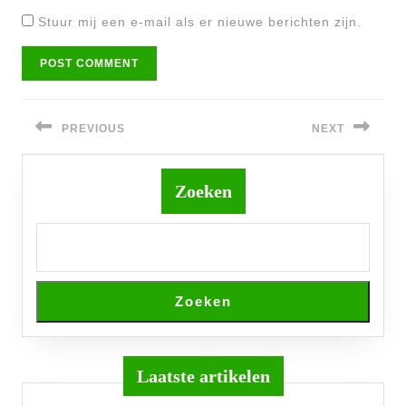
Stuur mij een e-mail als er nieuwe berichten zijn.
Bericht
navigatie
PREVIOUS
NEXT
Previous
Next
post:
post:
Zoeken
Zoeken
Laatste artikelen