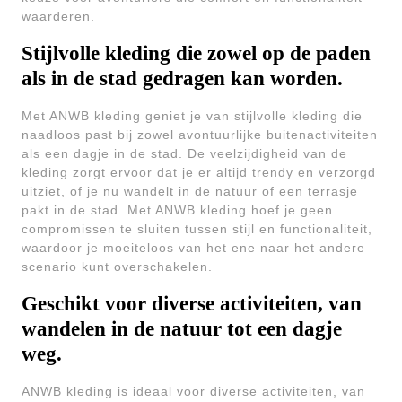
waarderen.
Stijlvolle kleding die zowel op de paden
als in de stad gedragen kan worden.
Met ANWB kleding geniet je van stijlvolle kleding die
naadloos past bij zowel avontuurlijke buitenactiviteiten
als een dagje in de stad. De veelzijdigheid van de
kleding zorgt ervoor dat je er altijd trendy en verzorgd
uitziet, of je nu wandelt in de natuur of een terrasje
pakt in de stad. Met ANWB kleding hoef je geen
compromissen te sluiten tussen stijl en functionaliteit,
waardoor je moeiteloos van het ene naar het andere
scenario kunt overschakelen.
Geschikt voor diverse activiteiten, van
wandelen in de natuur tot een dagje
weg.
ANWB kleding is ideaal voor diverse activiteiten, van