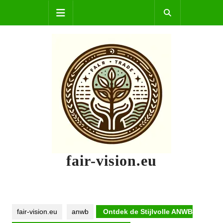
Skip
Open
to
content
Button
fair-vision.eu
fair-vision.eu
anwb
Ontdek de Stijlvolle ANWB