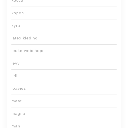
kocca
kopen
kyra
latex kleding
leuke webshops
levv
lidl
loavies
maat
magna
man