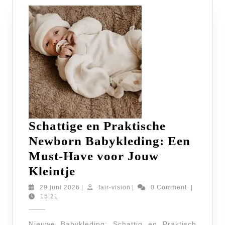
Schattige en Praktische
Newborn Babykleding: Een
Must-Have voor Jouw
Schattige
Kleintje
en
29
fair-
29 juni 2026
|
fair-vision
|
0 Comment
|
juni
vision
15:21
Praktische
2026
Newborn
Nieuwe Babykleding: Schattig en Praktisch