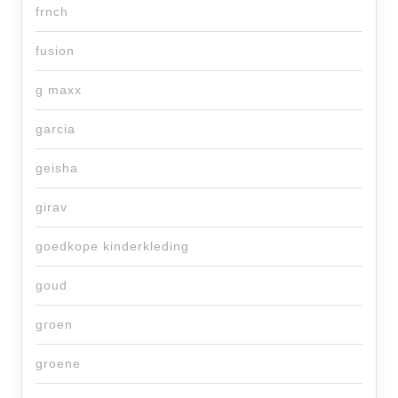
frnch
fusion
g maxx
garcia
geisha
girav
goedkope kinderkleding
goud
groen
groene